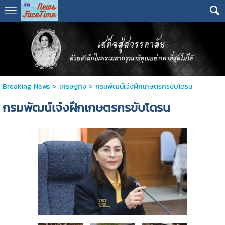
Breaking News
>
เศรษฐกิจ
>
กรมพัฒน์เจ๋งฝึกเกษตรกรขับโดรน
กรมพัฒน์เจ๋งฝึกเกษตรกรขับโดรน