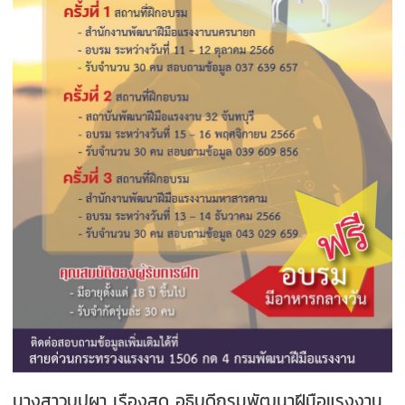
นางสาวบุปผา เรืองสุด อธิบดีกรมพัฒนาฝีมือแรงงาน