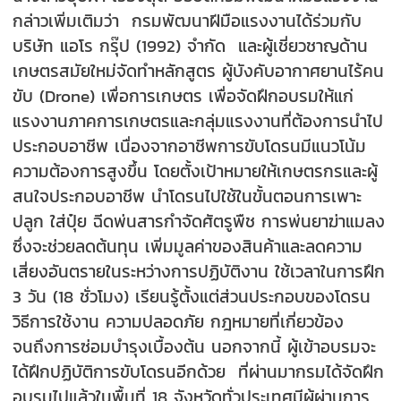
กล่าวเพิ่มเติมว่า กรมพัฒนาฝีมือแรงงานได้ร่วมกับ
บริษัท แอโร กรุ๊ป (1992) จำกัด และผู้เชี่ยวชาญด้าน
เกษตรสมัยใหม่จัดทำหลักสูตร ผู้บังคับอากาศยานไร้คน
ขับ (Drone) เพื่อการเกษตร เพื่อจัดฝึกอบรมให้แก่
แรงงานภาคการเกษตรและกลุ่มแรงงานที่ต้องการนำไป
ประกอบอาชีพ เนื่องจากอาชีพการขับโดรนมีแนวโน้ม
ความต้องการสูงขึ้น โดยตั้งเป้าหมายให้เกษตรกรและผู้
สนใจประกอบอาชีพ นำโดรนไปใช้ในขั้นตอนการเพาะ
ปลูก ใส่ปุ๋ย ฉีดพ่นสารกำจัดศัตรูพืช การพ่นยาฆ่าแมลง
ซึ่งจะช่วยลดต้นทุน เพิ่มมูลค่าของสินค้าและลดความ
เสี่ยงอันตรายในระหว่างการปฏิบัติงาน ใช้เวลาในการฝึก
3 วัน (18 ชั่วโมง) เรียนรู้ตั้งแต่ส่วนประกอบของโดรน
วิธีการใช้งาน ความปลอดภัย กฎหมายที่เกี่ยวข้อง
จนถึงการซ่อมบำรุงเบื้องต้น นอกจากนี้ ผู้เข้าอบรมจะ
ได้ฝึกปฏิบัติการขับโดรนอีกด้วย ที่ผ่านมากรมได้จัดฝึก
อบรมไปแล้วในพื้นที่ 18 จังหวัดทั่วประเทศมีผู้ผ่านการ