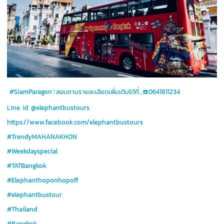
#SiamParagon❔สอบถามรายละเอียดเพิ่มเติมได้ที่…☎️0641811234
Line id @elephantbustours
https://www.facebook.com/elephantbustours
#TrendyMAHANAKHON
#Weekdayspecial
#TATBangkok
#Elephanthoponhopoff
#elephantbustour
#Thailand
#Bangkok