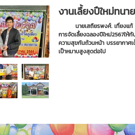
งานเลื้ยงปืใหม่ทนายภู
นายเสถืยรพงศ์. เทื่ยงแท้ ปร
การจัดเลื้ยงฉลองปืใหม่2567ให
ความสุขกันถ้วนหน้า บรรยากาศเต็
เป็าหมาบสูงสุดต่อไป