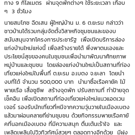
ทาง 9 กิโลเมตร ผ่านจุดพักต่างๆ ใช้ระยะเวลา เกือบ
ๆ 3 ชั่วโมง
นายสมโภช ฉีดเสน ผู้ใหญ่บ้าน ม. 6 ต.ยะรม กล่าวว่า
ชาวบ้านได้รวมกลุ่มจัดตั้งวิสาหกิจชุมชนและของบ
สนับสนุนจากโครงการประชารัฐ เพื่อเปิดบริการล่อง
แก่งบ้านใหม่แห่งนี้ เพื่อสร้างรายได้ พึ่งพาตนเองและ
ประโยชน์สุขของคนในชุมชนเพื่อนำมาพัฒนาศักยภาพ
หมู่บ้านและชุมชน โดยล่องแก่งบ้านใหม่เป็นสถานที่ท่อง
เที่ยวแห่งใหม่ในพื้นที่ ต.ยะรม อ.เบตง จ.ยะลา โดยนำ
งบที่ได้ จำนวน 500,000 บาท นำมาซื้อเรือคายัค ไม้
พายเรือ เสื้อชูชีพ สร้างจุดพัก ปรับสถานที่ ทำป้ายจุด
เช็คอิน เพื่อเปิดสถานที่ท่องเที่ยวแห่งใหม่แนวแอดเวน
เจอร์ รองรับนักเที่ยวที่หนีจากความวุ่นวายในเมืองเบตง
แล้วมาผ่อนคลายที่ย่านชุมชน ด้วยกิจกรรมพายเรือคายั
คที่นอกเมืองเบตง ที่มีความสนุก ตื่นเต้นเร้าใจ และ
เพลิดเพลินไปวิวทิวทัศน์สวยๆ ตลอดทางอีกด้วย มีฝูง