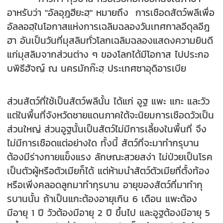
อาหรับว่า "อัลอุฎฮียะฮฺ" หมายถึง การเชือดสัตว์พลีเพื่อ
อัลลอฮฺในโอกาสแห่งการเฉลิมฉลองวันเทศกาลอีดุลอีฎ
ฮา อันเป็นวันที่มุสลิมทั่วโลกเฉลิมฉลองแสดงความยินดี
แก่มุสลิมจากส่วนต่าง ๆ ของโลกได้มีโอกาส ไปประกอ
บพิธีฮัจญ์ ณ นครมักก๊ะฮฺ ประเทศซาอุดิอารเบีย
ส่วนสัตว์ที่ใช้เป็นสัตว์พลีนั้น ได้แก่ อูฐ แพะ แกะ และวัว
แต่ในพื้นที่จังหวัดชายแดนภาคใต้จะนิยมการเชือดวัวเป็น
ส่วนใหญ่ ส่วนอูฐนั้นเป็นสัตว์ไม่มีการเลี้ยงในพื้นที่ จึง
ไม่มีการเชือดแต่อย่างใด ทั้งนี้ สัตว์ที่จะมาทำกรุบาน
ต้องมีร่างกายแข็งแรง ลักษณะสวยสง่า ไม่ป่วยเป็นโรค
เป็นตัวผู้หรือตัวเมียก็ได้ แต่ห้ามนำสัตว์ตัวเมียที่ตั้งท้อง
หรือเพิ่งคลอดลูกมาทำกุรบาน อายุของสัตว์ที่มาทำกุ
รบานนั้น ถ้าเป็นแกะต้องอายุเกิน 6 เดือน แพะต้อง
มีอายุ 1 ปี วัวต้องมีอายุ 2 ปี ขึ้นไป และอูฐต้องมีอายุ 5