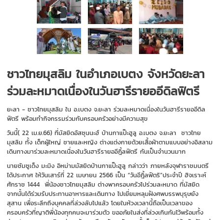
ชาวไทยมุสลิม ในอำเภอเบตง จังหวัดยะลา
ร่วมละหมาดเนื่องในวันฮารีรายออีดิลฟิตรี
ยะลา - ชาวไทยมุสลิม ใน อ.เบตง จ.ยะลา ร่วมละหมาดเนื่องในวันฮารีรายออีดิล
ฟิตรี พร้อมทำกิจกรรมร่วมกับครอบครัวอย่างมีความสุข
วันนี้( 22 เม.ย.66) ที่มัสยิดอัสซุนนะฮ์ บ้านกาแป๊ะฮูลู อ.เบตง จ.ยะลา ชาวไทย
มุสลิม ทั้ง เด็กผู้ใหญ่ ชายและหญิง ต่างแต่งกายด้วยเสื้อผ้าตามแบบอย่างอิสลาม
เดินทางมาร่วมละหมาดเนื่องในวันฮารีรายออีฎิ้ลฟิตรี กันเป็นจำนวนมาก
นายซัมซูเด็ง มะมิง อิหม่ามมัสยิดบ้านกาแป๊ะฮูลู กล่าวว่า ภายหลังจุฬาราชมนตรี
ได้ประกาศ ให้วันเสาร์ที่ 22 เมษายน 2566 เป็น “วันอีฎิ้ลฟิตริ”ประจำปี ฮิจเราะห์
ศักราช 1444 พี่น้องชาวไทยมุสลิม ต่างพาครอบครัวไปร่วมละหมาด ที่มัสยิด
จากนั้นได้ร่วมรับประทานอาหารและเดินทาง ไปเยี่ยมหลุมฝังศพบรรพบุรุษยัง
สุสาน เพื่อระลึกถึงบุคคลที่ล่วงลับไปแล้ว โดยในห้วงเวลานี้ถือเป็นเวลาของ
ครอบครัวที่ญาติพี่น้องทุกคนจะมาร่วมตัว ขออภัยในส่งที่ล่วงเกินกันไว้พร้อมทั้ง