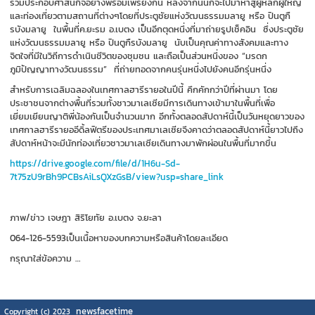
ร่วมประกอบศาสนกิจอย่างพร้อมเพรียงกัน หลังจากนั้นก็จะไปมาหาสู่ผู้หลักผู้ใหญ่
และท่องเที่ยวตามสถานที่ต่างๆโดยที่ประตูชัยแห่งวัฒนธรรมมลายู หรือ ปินตูกื
รบังมลายู ในพื้นที่ค.ยะรม อ.เบตง เป็นอีกตุดหนึ่งที่มาถ่ายรูปเช็คอิน ซึ่งประตูชัย
แห่งวัฒนธรรมมลายู หรือ ปินตูกืรบังมลายู นับเป็นคุณค่าทางสังคมและทาง
จิตใจที่มีในวิถีการดำเนินชีวิตของชุมชน และถือเป็นส่วนหนึ่งของ “มรดก
ภูมิปัญญาทางวัฒนธรรม” ที่ถ่ายทอดจากคนรุ่นหนึ่งไปยังคนอีกรุ่นหนึ่ง
สำหรับการเฉลิมฉลองในเทศกาลฮารีรายอในปีนี้ คึกคักกว่าปีที่ผ่านมา โดย
ประชาชนจากต่างพื้นที่รวมทั้งชาวมาเลเซียมีการเดินทางเข้ามาในพื้นที่เพื่อ
เยี่ยมเยียนญาติพี่น้องกันเป็นจำนวนมาก อีกทั้งตลอดสัปดาห์นี้เป็นวันหยุดยาวของ
เทศกาลฮารีรายออีดิ้ลฟิตรีของประเทศมาเลเซียจึงคาดว่าตลอดสัปดาห์นี้ยาวไปถึง
สัปดาห์หน้าจะมีนักท่องเที่ยวชาวมาเลเซียเดินทางมาพักผ่อนในพื้นที่มากขึ้น
https://drive.google.com/file/d/1H6u-Sd-
7t75zU9rBh9PCBsAiLsQXzGsB/view?usp=share_link
ภาพ/ข่าว เจษฎา สิริโยทัย อ.เบตง จ.ยะลา
064-126-5593เป็นเนื้อหาของบทความหรือสินค้าโดยละเอียด
กรุณาใส่ข้อความ …
newsfacetime
Copyright (c) 2023