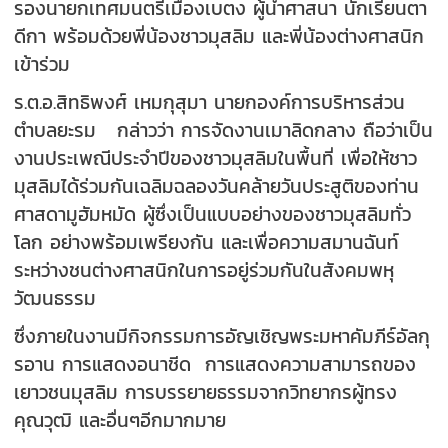
รองนายกเทศมนตรีเมืองเบตง ผู้นำศาสนา นักเรียนตา
ดีกา พร้อมด้วยพี่น้องชาวมุสลิม และพี่น้องต่างศาสนิก
เข้าร่วม
ร.ต.อ.สิทธิพงศ์ เหมกุสุมา นายกองค์การบริหารส่วน
ตำบลยะรม กล่าวว่า การจัดงานเมาลิดกลาง ถือว่าเป็น
งานประเพณีประจำปีของชาวมุสลิมในพื้นที่ เพื่อให้ชาว
มุสลิมได้ร่วมกันเฉลิมฉลองวันคล้ายวันประสูติของท่าน
ศาสดามูฮัมหมัด ผู้ซึ่งเป็นแบบอย่างของชาวมุสลิมทั่ว
โลก อย่างพร้อมเพรียงกัน และเพื่อความสมานฉันท์
ระหว่างชนต่างศาสนิกในการอยู่ร่วมกันในสังคมพหุ
วัฒนธรรม
ซึ่งภายในงานมีกิจกรรมการอัญเชิญพระมหาคัมภีร์อัลกุ
รอาน การแสดงอนาชีด การแสดงความสามารถของ
เยาวชนมุสลิม การบรรยายธรรมจากวิทยากรผู้ทรง
คุณวุฒิ และอื่นๆอีกมากมาย