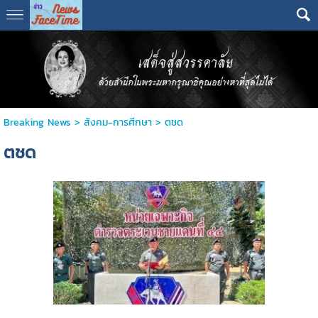
Breaking News
>
สังคม-การศีกษา
>
ตชด
ตชด