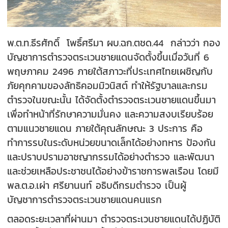
พ.ต.ท.ธีรศักดิ์ โพธิ์ศรีมา ผบ.ฉก.ตชด.44 กล่าวว่า กอง
บัญชาการตำรวจตระเวนชายแดนจัดตั้งขึ้นเมื่อวันที่ 6
พฤษภาคม 2496 ภายใต้สภาวะที่ประเทศไทยเผชิญกับ
ภัยคุกคามของลัทธิคอมมิวนิสต์ ทำให้รัฐบาลและกรม
ตำรวจในขณะนั้น ได้จัดตั้งตำรวจตระเวนชายแดนขึ้นมา
เพื่อทำหน้าที่รักษาความมั่นคง และความสงบเรียบร้อย
ตามแนวชายแดน ภายใต้คุณลักษณะ 3 ประการ คือ
ทำการรบในระดับหน่วยขนาดเล็กได้อย่างทหาร ป้องกัน
และปราบปรามอาชญากรรมได้อย่างตำรวจ และพัฒนา
และช่วยเหลือประชาชนได้อย่างข้าราชการพลเรือน โดยมี
พล.ต.อ.เผ่า ศรียานนท์ อธิบดีกรมตำรวจ เป็นผู้
บัญชาการตำรวจตระเวนชายแดนคนแรก
ตลอดระยะเวลาที่ผ่านมา ตำรวจตระเวนชายแดนได้ปฏิบัติ