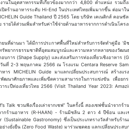
งงานในอุตสาหกรรมที่เกี่ยวข้องมากกว่า 4,800 ตำแหน่ง รวมถึง
ปิดร้านอาหารระดับ Hi-End ในประเทศไทยเพิ่มมากขึ้น ต่อมาใน
ELIN Guide Thailand ปี 2565 โดย บริษัท เคเนติกส์ คอนซัลติ้
ย รายได้ส่วนเพิ่มสำหรับค่าใช้จ่ายด้านอาหารจากการดำเนินโ
 เมษายนที่ผ่านมา ได้มีการประกาศพื้นที่ใหม่สำหรับการจัดทำคู่มือ ‘ม
พด้วยทรัพยากรธรรมชาติที่อุดมสมบูรณ์และความหลากหลายของวัฒ
อบการ (Shape Supply) และส่งเสริมการท่องเที่ยวเชิงอาหาร (Ga
งวันที่ 2-3 พฤษภาคม 2566 ณ โรงแรม Centara Reserve Samui 
าหาร MICHELIN Guide มาแลกเปลี่ยนประสบการณ์ สร้างแรงบัน
รพัฒนาศักยภาพและเพิ่มขีดความสามารถในการแข่งขัน เพื่อยก
ในวาระปีท่องเที่ยวไทย 2566 (Visit Thailand Year 2023: Amaz
’s Talk ชวนฟังเรื่องเล่าจากเชฟ” ในครั้งนี้ สองเชฟชั้นนำจากร้า
ากร้านอาหาร (R-HAAN) - ร้านมิชลิน 2 ดาว 4 ปีซ้อน และเชฟ
r (Sustainable Gastronomy) ซึ่งเป็นประเภทรางวัลสำหรับร้านอ
มอย่างยั่งยืน (Zero Food Waste) มาร่วมพูดคุย แลกเปลี่ยนปร