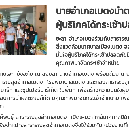
นายอำเภอเบตงนำตรว
ผู้บริโภคได้กระเช้
ยะลา-อำเภอเบตงร่วมกับสาธาร
สิ่งแวดล้อมเทศบาลเมืองเบตง ออก
มั่นใจผู้บริโภคได้กระเช้าปลอดภั
คุณภาพมาจัดกระเช้าจำหน่าย
6) นายเอก ยังอภัย ณ สงขลา นายอำเภอเบตง พร้อมด้วย นาย
าธารณสุขอำเภอเบตง โรงพยาบาลเบตง .และกองสาธารณสุข
นิมาร์ท และซุปเปอร์มาร์เก็ต ในพื้นที่ เพื่อสร้างความมั่นใจ
บการนำผลิตภัณฑ์ที่ดี มีคุณภาพมาจัดกระเช้าจำหน่าย เพื่อเป็
คา
พันธุ์ สาธารณสุขอำเภอเบตง เปิดเผยว่า ใกล้เทศกาลปีใหม
พื่อจำหน่ายสาธารณสุขอำเภอเบตงจึงได้ร่วมกับหน่วยงานที่เก