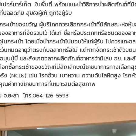
ุปเปอร์มาร์เก็ต ในพื้นที่ พร้อมแนะนำวิธีการนำผลิตภัณฑ์ที่
ี่ปลอดภัย สุขใจผู้ให้ ถูกใจผู้รับ
อกระเช้าของขวัญ ผู้บริโภคควรเลือกกระเช้าที่มีลักษณะห่อห
องอาหารที่จัดรวมไว้ ได้แก่ ชื่อหรือประเภทหรือชนิดของอ
ุในกระเช้า โดยเมื่อนำกระเช้าไปมอบให้แก่ผู้รับ ไม่ควรแกะฉ
วันหมดอายุว่าตรงกับฉลากหรือไม่ แต่หากจัดกระเช้าด้วยตน
รือบุบบู้บี้ และสังเกตฉลากผลิตภัณฑ์อาหารว่ามีเลข อย. และ
ือกซื้อกระเช้าของขวัญที่มีสัญลักษณ์โภชนาการทางเลือกสุ
ื้อรัง (NCDs) เช่น โรคอ้วน เบาหวาน ความดันโลหิตสูง โรคห
ีคุณค่าทางโภชนาการที่เหมาะสมต่อสุขภาพ
ัย จ.ยะลา โ
ทร.064-126-5593