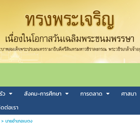
รัว
สังคม-การศีกษา
การตลาด
ศาสนา
ิดต่อเรา
>
นายอำเภอเบตง