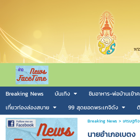
Breaking News
บันเทิง
ชิมอาหาร-พ่อบ้านเข้าค
เที่ยวท่องล่องสบาย
99 สุดยอดพระเกจิดัง
ต
Breaking News
>
เศรษฐกิจ
นายอำเภอเบตง