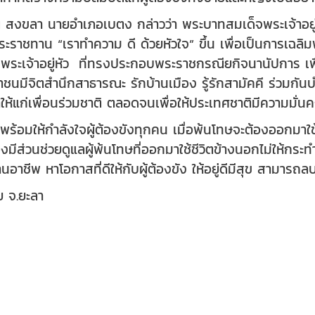
 สงขลา นายอำเภอเบตง กล่าวว่า พระบาทสมเด็จพระเจ้าอยู
ะราชทาน “เราทำความ ดี ด้วยหัวใจ” ขึ้น เพื่อเป็นการเฉ
ะเจ้าอยู่หัว ที่ทรงประกอบพระราชกรณียกิจนานัปการ เพื่
ชนมีจิตสำนึกสาธารณะ รักบ้านเมือง รู้รักสามัคคี ร่วมก
ห้แก่เพื่อนร่วมชาติ ตลอดจนเพื่อให้ประเทศชาติมีความมั่นคง
้อมให้กำลังใจผู้ต้องขังทุกคน เมื่อพ้นโทษจะต้องออกมาใ
มีส่วนช่วยดูแลผู้พ้นโทษที่ออกมาใช้ชีวิตข้างนอกไม่ให้กระทำ
นอาชีพ หาโอกาสที่ดีให้กับผู้ต้องขัง ให้อยู่ดีมีสุข สามารถล
ัย จ.ยะลา