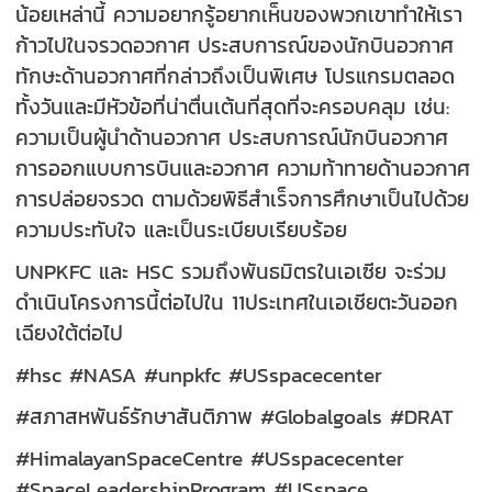
น้อยเหล่านี้ ความอยากรู้อยากเห็นของพวกเขาทำให้เรา
ก้าวไปในจรวดอวกาศ ประสบการณ์ของนักบินอวกาศ
ทักษะด้านอวกาศที่กล่าวถึงเป็นพิเศษ โปรแกรมตลอด
ทั้งวันและมีหัวข้อที่น่าตื่นเต้นที่สุดที่จะครอบคลุม เช่น:
ความเป็นผู้นำด้านอวกาศ ประสบการณ์นักบินอวกาศ
การออกแบบการบินและอวกาศ ความท้าทายด้านอวกาศ
การปล่อยจรวด ตามด้วยพิธีสำเร็จการศึกษาเป็นไปด้วย
ความประทับใจ และเป็นระเบียบเรียบร้อย
UNPKFC และ HSC รวมถึงพันธมิตรในเอเซีย จะร่วม
ดำเนินโครงการนี้ต่อไปใน 11ประเทศในเอเชียตะวันออก
เฉียงใต้ต่อไป
#hsc #NASA #unpkfc #USspacecenter
#สภาสหพันธ์รักษาสันติภาพ #Globalgoals #DRAT
#HimalayanSpaceCentre #USspacecenter
#SpaceLeadershipProgram #USspace