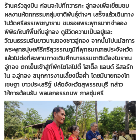
ร้านครัวลุงบิน ก่อนจะไปที่ทวารกะ อู่ทองเพื่อเยี่ยมชม
ผลงานหัตถกรรมกลุ่มชาติพันธุ์ต่างๆ เสร็จแล้วเดินทาง
ไปวัดศรีสรรเพชญาราม ชมรอยพระพุทธบาทจำลอง
พิพิธภัณฑ์พื้นถิ่นอู่ทอง ดูชีวิตความเป็นอยู่และ
วัฒนธรรมอันยาวนานของชาวอู่ทอง จากนั้นไปนมัสการ
พระพุทธปุษยคีรีศรีสุวรรณภูมิที่พุทธมณฑลประจังหวัด
แล้วไปต่อที่สะพานทางเดินศึกษาธรรมชาติเมืองโบราณ
อู่ทอง ตกเย็นเข้าสู่ที่พักโตโลโปตี้ โฮเต็ล แอนด์ รีสอร์ท
ใน อ.อู่ทอง สนุกการงานเลี้ยงมื้อค่ำ โดยมีนายกองโท
เชษฐา ขาวประเสริฐ์ ปลัดจังหวัดสุพรรณบุรี กล่าว
ให้การต้อนรับ พลเอกอรรถนพ ภาลชุ่มศรี