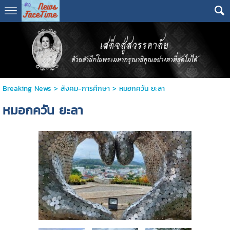
Breaking News
>
สังคม-การศีกษา
>
หมอกควัน ยะลา
หมอกควัน ยะลา