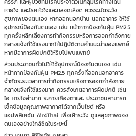
ครรภ์ และผู้ป่วยที่มีโรคประจำตัวในกลุ่มโรคทางเดิน
หายใจ และโรคหัวใจและหลอดเลือด ควรระมัดระวัง
สุขภาพของตนเอง หากออกนอกบ้าน นอกอาคาร ให้ใช้
อุปกรณ์ป้องกันตนเอง เช่น หน้ากากป้องกันฝุ่น PM2.5
ทุกครั้งหลีกเลี่ยงการทำกิจกรรมหรือการออกกำลังกาย
กลางแจ้งที่ใช้แรงมากให้ปฏิบัติตามคำแนะนำของแพทย์
หากมีอาการผิดปกติให้รีบไปพบแพทย์
ส่วนประชาชนทั่วไปให้ใช้อุปกรณ์ป้องกันตนเอง เช่น
หน้ากากป้องกันฝุ่น PM2.5 ทุกครั้งที่ออกนอกอาคาร
จำกัดระยะเวลาการทำกิจกรรมหรือการออกกำลังกาย
กลางแจ้งที่ใช้แรงมาก ควรสังเกตอาการผิดปกติ เช่น
ไอ หายใจลำบาก ระคายเคืองตาและ ประชาชนสามารถ
เช็คข้อมูลคุณภาพอากาศได้จากเว็บไซต์ หรือ
แอปพลิเคชัน Air4Thai เพื่อเฝ้าระวัง ดูแลสุขภาพของ
ตนเองอย่างใกล้ชิดในระยะนี้
ข่าว..เจษฎา สิริโยทัย จ.ยะลา