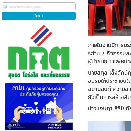
ภายในงานมีการบรร
รอ่าน / กิจกรรมล
ผู้นำชุมชน และหน่
นายสกุล เล็งลัคน์
อบรมให้ประชาชนในพ
สมานฉันท์ ความสาม
ยังเป็นการสร้างสั
ข่าว..เจษฎา สิริโยท