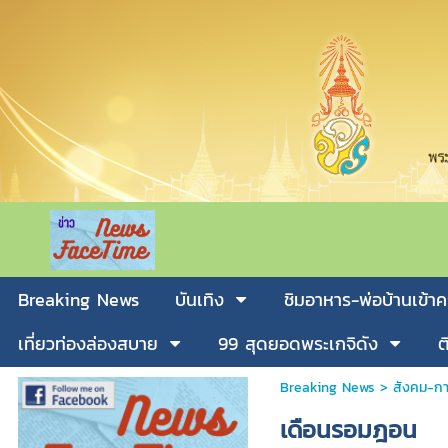
Breaking News
บันเทิง
ชิมอาหาร-พ่อบ้านเข้าค
เที่ยวท่องล่องสบาย
99 สุดยอดพระเกจิดัง
ต
Breaking News
>
สังคม-กา
เดือนรอมฎอน