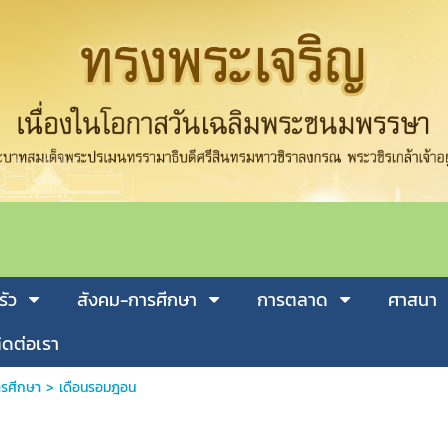
รัว
สังคม-การศีกษา
การตลาด
ศาสนา
ิดต่อเรา
รศีกษา
>
เดือนรอมฎอน