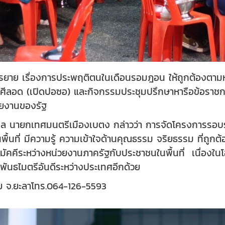
ยาย เรื่องการประพฤติตนในเดือนรอมฎอน ให้ถูกต้องตามห
ะศีลอด (เปิดปอซอ) และกิจกรรมประชุมปรึกษาหารือข้อราช
วยงานของรัฐ
กุล นายกเทศมนตรีเมืองเบตง กล่าวว่า การจัดโครงการรอบ
ื้นที่ มีความรู้ ความเข้าใจด้านคุณธรรม จริยธรรม ที่ถู
ัคคีระหว่างหน่วยงานภาครัฐกับประชาชนในพื้นที่ เนื่องใ
มพันธไมตรีอันดีระหว่างประเทศอีกด้วย
ัย จ.ยะลา
โทร.064-126-5593