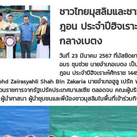
ชาวไทยมุสลิมและชา
ฎอน ประจำปีฮิจเรา
กลางเบตง
วันที่ 23 มีนาคม 2567 ที่มัสยิด
อมร ชุมช่วย นายอำเภอเบตง เป
ฎอน ประจำปีฮิจเราะห์ศักราช 144
hd Zairasyahli Shah Bin Zakaria นายอำเภอฮูลู เปรัค พ
ส่วนราชการจากรัฐเปรัคประเทศมาเลเซีย ตลอดจน คณะผู้บร
้นำศาสนา ผู้นำชุมชนและพี่น้องชาวมุสลิมในพื้นที่เข้าร่วม