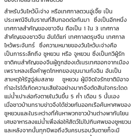
สำหรับวันไหว้บ๊ะจ่าง หรือเทศกาลตวนอู่เจี๊ย เป็น
ประเพณีจีนโบราณที่สืบทอดต่อกันมา ซึ่งเป็นอีกหนึ่ง
เทศกาลสำคัญของชาวจีน ถือเป็น 1 ใน 3 เทศกาล
สำคัญของชาวจีน อันได้แก่ เทศกาลตรุษจีน เทศกาล
ไหว้พระจันทร์ ซึ่งความหมายของวันไหว้บะจ่างคือ
เป็นการระลึกถึง ชูหยวน หรือ จูหยวน ซึ่งเป็นกวีผู้รัก
ชาติคนสำคัญของจีนผู้ถูกฮ่องเต้เนรเทศออกจากเมือง
เพราะหลงเชื่อคำพูดโกหกของขุนนานกังฉิน อันเป็น
สาเหตุให้รัฐฉู่ล่มสลาย ชูหยวน ผู้มีจิตใจรักชาติมิอาจ
ทำอะไรได้เกิดความเสียใจอย่างมากจึงตัดสินใจกระโดด
แม่น้ำเปาะล่อกังตายในวันขึ้น 5 ค่ำ เดือน 5 นั้นเอง
เมื่อชาวบ้านทราบข่าวจึงได้ช่วยกันออกเรือค้นหาศพของ
ชูหยวนและในระหว่างที่ค้นหาพวกชาวบ้านต่างพากันโยน
เศษอาหารลงแม่น้ำเพื่อล่อให้สัตว์ไม่ไปกินศพของชูหยวน
และหลังจากนั้นทุกปีพอถึงวันครบรอบวันตายก็จะมี