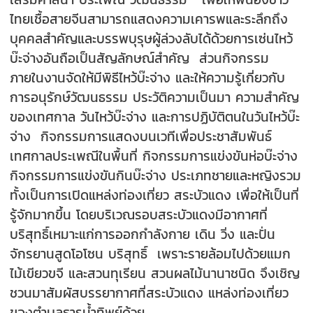
ไทยเชื้อสายจีนสามารถแสดงความเคารพและระลึกถึง
บุคคลสำคัญและบรรพบุรุษผู้ล่วงลับได้ด้วยการเซ่นไหว้
บ๊ะจ่างอันถือเป็นสัญลักษณ์สำคัญ ส่วนกิจกรรม
ภายในงานจัดให้มีพิธีไหว้บ๊ะจ่าง และให้ความรู้เกี่ยวกับ
การอนุรักษ์วัฒนธรรม ประวัติความเป็นมา ความสำคัญ
ของเทศกาล วันไหว้บ๊ะจ่าง และการปฏิบัติตนในวันไหว้บ๊ะ
จ่าง กิจกรรมการแสดงบนเวทีเพื่อประชาสัมพันธ์
เทศกาลประเพณีในพื้นที่ กิจกรรมการแข่งขันห่อบ๊ะจ่าง
กิจกรรมการแข่งขันกินบ๊ะจ่าง ประเภทชายและหญิงรวม
ทั้งเป็นการเปิดแหล่งท่องเที่ยว สระบัวแดง เพื่อให้เป็นที่
รู้จักมากขึ้น โดยบริเวณรอบสระบัวแดงมีอากาศที่
บริสุทธิ์เหมาะแก่การออกกำลังกาย เดิน วิ่ง และปั่น
จักรยานสูดโอโซน บริสุทธิ์ เพราะรายล้อมไปด้วยแมก
ไม้เขียวขจี และสวนทุเรียน สวนผลไม้นานาชนิด จึงเชิญ
ชวนมาสัมผัสบรรยากาศที่สระบัวแดง แหล่งท่องเที่ยว
ของตำบลธารน้ำทิพย์ด้วย