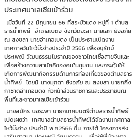
ประเทศมาเลเซียเข้าร่วม
เมื่อวันที่ 22 มิถุนายน 66 ที่สระบัวแดง หมู่ที่ 1 ตำบล
ธารน้ำทิพย์ อำเภอเบตง จังหวัดยะลา นายเอก ยังอภัย
ณ สงขลา นายอำเภอเบตง เป็นประธานเปิดงาน
เทศกาลวันไหว้บ๊ะจ่างประจำปี 2566 เพื่ออนุรักษ์
ประเพณี วัฒนธรรมโบราณของชาวไทยเชื้อสายจีนและ
เพื่อสร้างความสามัคคีของคนในชุมชน และกระตุ้นให้
เกิดการพัฒนากิจกรรมด้านการท่องเที่ยวของตำบลธาร
น้ำทิพย์ โดยมี นางมุกดา ยังอภัย ณ สงขลา นายกกิ่ง
กาชาดอำเภอบตง หัวหน้าส่วนราชการและประชาชนใน
พื้นที่และชาวมาเลเซียเข้าร่วม
นายสมัคร นอระพา นายกเทศมนตรีตำบลธารน้ำทิพย์
เปิดเผยว่า เทศบาลตำบลธารน้ำทิพย์ได้จัดงานเทศกาล
ไหว้บ๊ะจ่าง ประจำปี พ.ศ.2566 ขึ้น ภายใต้ โครงการส่ง
เสริมศาสนา ประเพณี วัฒนธรรม เพื่อให้พี่น้องชาว