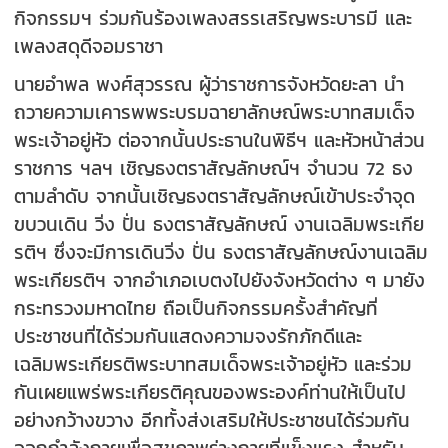
กิจกรรมฯ ร่วมกันร้องเพลงสรรเสริญพระบารมี และ
เพลงสดุดีจอมราชา
นายอำพล พงศ์สุวรรณ ผู้ว่าราชการจังหวัดยะลา นำ
ถวายความเคารพพระบรมฉายาลักษณ์พระบาทสมเด็จ
พระเจ้าอยู่หัว ต่อจากนั้นประธานในพิธีฯ และหัวหน้าส่วน
ราชการ ฯลฯ เชิญธงตราสัญลักษณ์ฯ จำนวน 72 ธง
ตามลำดับ จากนั้นเชิญธงตราสัญลักษณ์เข้าประจำจุด
ขบวนเดิน วิ่ง ปั่น ธงตราสัญลักษณ์ งานเฉลิมพระเกีย
รติฯ ซึ่งจะมีการเดินวิ่ง ปั่น ธงตราสัญลักษณ์งานเฉลิม
พระเกียรติฯ จากอำเภอเบตงไปยังจังหวัดต่าง ๆ มายัง
กระทรวงมหาดไทย ถือเป็นกิจกรรมครั้งสำคัญที่
ประชาชนที่ได้ร่วมกันแสดงความจงรักภักดีและ
เฉลิมพระเกียรติพระบาทสมเด็จพระเจ้าอยู่หัว และร่วม
กันเผยแพร่พระเกียรติคุณของพระองค์ท่านให้เป็นไป
อย่างกว้างขวาง อีกทั้งส่งเสริมให้ประชาชนได้ร่วมกัน