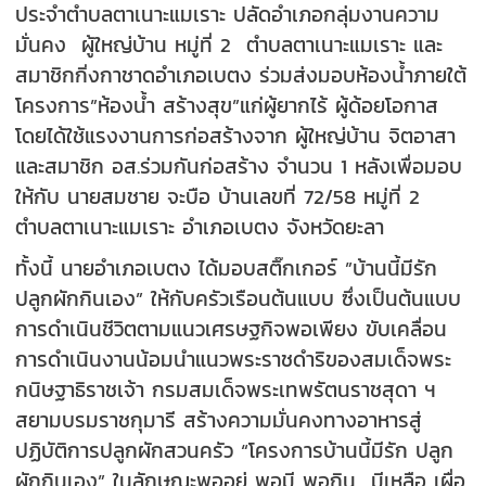
ประจำตำบลตาเนาะแมเราะ ปลัดอำเภอกลุ่มงานความ
มั่นคง ผู้ใหญ่บ้าน หมู่ที่ 2 ตำบลตาเนาะแมเราะ และ
สมาชิกกิ่งกาชาดอำเภอเบตง ร่วมส่งมอบห้องน้ำภายใต้
โครงการ”ห้องน้ำ สร้างสุข”แก่ผู้ยากไร้ ผู้ด้อยโอกาส
โดยได้ใช้แรงงานการก่อสร้างจาก ผู้ใหญ่บ้าน จิตอาสา
และสมาชิก อส.ร่วมกันก่อสร้าง จำนวน 1 หลังเพื่อมอบ
ให้กับ นายสมชาย จะบือ บ้านเลขที่ 72/58 หมู่ที่ 2
ตำบลตาเนาะแมเราะ อำเภอเบตง จังหวัดยะลา
ทั้งนี้ นายอำเภอเบตง ได้มอบสติ๊กเกอร์ ”บ้านนี้มีรัก
ปลูกผักกินเอง” ให้กับครัวเรือนต้นแบบ ซึ่งเป็นต้นแบบ
การดำเนินชีวิตตามแนวเศรษฐกิจพอเพียง ขับเคลื่อน
การดำเนินงานน้อมนำแนวพระราชดำริของสมเด็จพระ
กนิษฐาธิราชเจ้า กรมสมเด็จพระเทพรัตนราชสุดา ฯ
สยามบรมราชกุมารี สร้างความมั่นคงทางอาหารสู่
ปฏิบัติการปลูกผักสวนครัว “โครงการบ้านนี้มีรัก ปลูก
ผักกินเอง” ในลักษณะพออยู่ พอมี พอกิน มีเหลือ เผื่อ