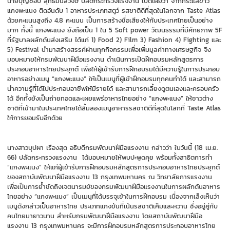
นายบุญชอบ สุทธมนัสวงษ์ ปลัดกระทรวงแรงงาน เปิดเผยว่า จากกระแสข่าว
แกงพะแนง ติดอันดับ 1 อาหารประเภทสตูว์ รสชาติดีที่สุดในโลกจาก Taste Atlas
ด้วยคะแนนสูงถึง 4.8 คะแนน เป็นการสร้างชื่อเสียงให้กับประเทศไทยเป็นอย่าง
มาก ทั้งนี้ แกงพะแนง ยังถือเป็น 1 ใน 5 Soft power วัฒนธรรมที่มีศักยภาพ 5F
ที่รัฐบาลผลักดันส่งเสริม ได้แก่ 1) Food 2) Film 3) Fashion 4) Fighting และ
5) Festival นำมาสร้างสรรค์ผ่านทุกกิจกรรมเพื่อเพิ่มมูลค่าทางเศรษฐกิจ จึง
มอบหมายให้กรมพัฒนาฝีมือแรงงาน ดำเนินการเปิดฝึกอบรมหลักสูตรการ
ประกอบอาหารไทยประยุกต์ เพื่อให้ผู้เข้ารับการฝึกอบรมได้มีความรู้ในการประกอบ
อาหารอย่างเมนู “แกงพะแนง” ให้เป็นเมนูที่ผู้เข้าฝึกอบรมทุกคนทำได้ และสามารถ
นำความรู้ที่ได้ไปประกอบอาชีพให้มีรายได้ และสามารถเลี้ยงดูตนเองและครอบครัว
ได้ อีกทั้งยังเป็นถ่ายทอดและเผยแพร่อาหารไทยอย่าง “แกงพะแนง” ให้ชาวต่าง
ชาติที่เข้ามาในประเทศไทยได้ลิ้มลองเมนูอาหารรสชาติดีที่สุดในโลกที่ Taste Atlas
ให้การยอมรับอีกด้วย
นางสาวบุปผา เรืองสุด อธิบดีกรมพัฒนาฝีมือแรงงาน กล่าวว่า ในวันนี้ (18 เม.ย.
66) ปลัดกระทรวงแรงงาน ได้มอบหมายให้พบปะพูดคุย พร้อมทั้งสาธิตการทำ
“แกงพะแนง” ให้แก่ผู้เข้ารับการฝึกอบรมหลักสูตรการประกอบอาหารไทยประยุกต์
ของสถาบันพัฒนาฝีมือแรงงาน 13 กรุงเทพมหานคร ณ วิทยาลัยการแรงงาน
เพื่อเป็นการย้ำชัดถึงเจตนารมย์ของกรมพัฒนาฝีมือแรงงานในการผลักดันอาหาร
ไทยอย่าง “แกงพะแนง” เป็นเมนูที่ได้บรรจุเข้าในการฝึกอบรม เนื่องจากเล็งเห็นว่า
เมนูดังกล่าวเป็นอาหารไทย ประเภทแกงข้นที่เน้นรสชาติเค็มและหวาน ซึ่งอยู่คู่กับ
คนไทยมายาวนาน สำหรับกรมพัฒนาฝีมือแรงงาน โดยสถาบันพัฒนาฝีมือ
แรงงาน 13 กรุงเทพมหานคร จะมีการฝึกอบรมหลักสูตรการประกอบอาหารไทย