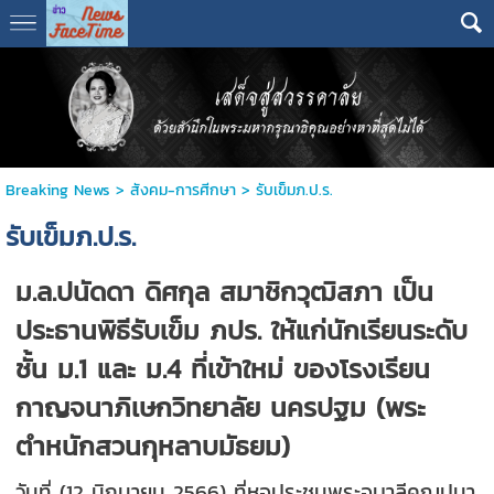
Breaking News
>
สังคม-การศีกษา
>
รับเข็มภ.ป.ร.
รับเข็มภ.ป.ร.
ม.ล.ปนัดดา ดิศกุล สมาชิกวุฒิสภา เป็น
ประธานพิธีรับเข็ม ภปร. ให้แก่นักเรียนระดับ
ชั้น ม.1 และ ม.4 ที่เข้าใหม่ ของโรงเรียน
กาญจนาภิเษกวิทยาลัย นครปฐม (พระ
ตำหนักสวนกุหลาบมัธยม)
วันที่ (12 มิถุนายน 2566) ที่หอประชุมพระอุบาลีคุณูปมา