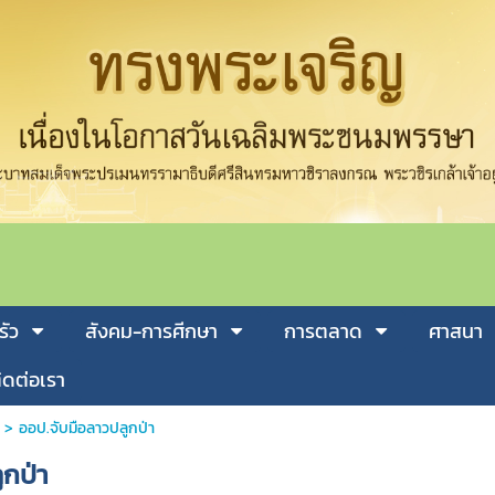
รัว
สังคม-การศีกษา
การตลาด
ศาสนา
ิดต่อเรา
>
ออป.จับมือลาวปลูกป่า
ูกป่า