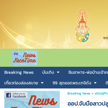
Breaking News
บันเทิง
ชิมอาหาร-พ่อบ้านเข้าค
เที่ยวท่องล่องสบาย
99 สุดยอดพระเกจิดัง
ต
Breaking News
>
เศรษฐกิจ
ออป.จับมือลาวปล