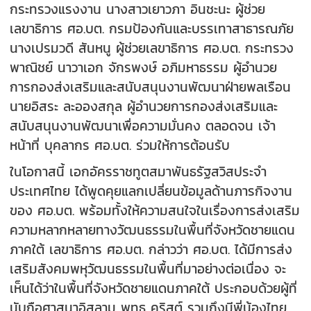
กระทรวงแรงงาน นางสาวเยาวภา อินชะนะ ผู้ช่วย
เลขาธิการ ศอ.บต. กรมป้องกันและบรรเทาสาธารณภัย
นางเปรมวดี สันหนู ผู้ช่วยเลขาธิการ ศอ.บต. กระทรวง
พาณิชย์ นาวาเอก จักรพงษ์ อภิมหาธรรม ผู้อำนวย
การกองส่งเสริมและสนับสนุนงานพัฒนาฝ่ายพลเรือน
นายอิสระ ละอองสกุล ผู้อำนวยการกองส่งเสริมและ
สนับสนุนงานพัฒนาเพื่อความมั่นคง ตลอดจน เจ้า
หน้าที่ บุคลากร ศอ.บต. ร่วมให้การต้อนรับ
ในโอกาสนี้ เอกอัครราชทูตสมาพันธรัฐสวิสประจำ
ประเทศไทย ได้พูดคุยแลกเปลี่ยนข้อมูลด้านภารกิจงาน
ของ ศอ.บต. พร้อมทั้งให้ความสนใจในเรื่องการส่งเสริม
ความหลากหลายทางวัฒนธรรมในพื้นที่จังหวัดชายแดน
ภาคใต้ เลขาธิการ ศอ.บต. กล่าวว่า ศอ.บต. ได้มีการส่ง
เสริมสังคมพหุวัฒนธรรมในพื้นที่มาอย่างต่อเนื่อง จะ
เห็นได้ว่าในพื้นที่จังหวัดชายแดนภาคใต้ ประกอบด้วยผู้ที่
นับถือศาสนาอิสลาม พุทธ คริสต์ รวมถึงมีพี่น้องไทย