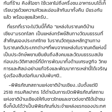
กันที่ร้าน คิงส์โอชา ใช้เวลาไม่ถึงครึ่งชม.อาหารบนโต๊ะก็
เรียบวุธด้วยความหิวและอ่อนล้ากันมาทั้งคืน มีแรงกัน
แล้ว พร้อมลุยแล้วครับ...
ที่แรกที่เราจะไปวันนี้ก็คือ "แหล่งโบราณคดีบ้าน
เชียง":มรดกโลก เป็นแหล่งทรัพย์สินทางวัฒนธรรมที่
สำคัญของประเทศไทย โบราณวัตถุและหลักฐานทาง
โบราณคดีประเภทต่างๆที่พบจากแหล่งโบราณคดีแห่งนี้
เป็นประจักษ์พยานยืนยันถึงสังคมและวัฒนธรรมสมัย
ก่อนประวัติศาสตร์ที่มีการพัฒนาทั้งด้านเศรษฐกิจ วิทย
การและศิลปะอย่างแท้จริงและพัฒนาการเหล่านี้ได้เจริญ
รุ่งเรืองสืบต่อกันมานับพันๆปี...
-พิพิธภัณฑสถานแห่งชาติบ้านเชียง...นับตั้งแต่ปี
2518 กรมศิลปากร ได้ดำเนินการเปิดพิพิธภัณฑ์สถาน
แห่งชาติบ้านเชียงให้กับชาวไทยและชาวต่งชาติได้เข้าชม
ซึ่งก็นับได้ว่าเป็นพิพิธภัณฑ์ประจำแหล่งแรกของประทศ