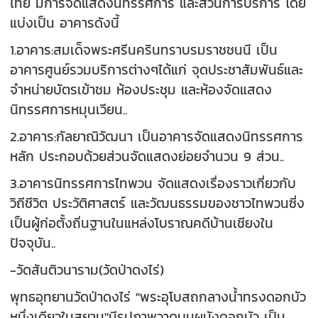
ไทย มีการจัดแสดงนิทรรศการ และส่วนการบริการ โดย
แบ่งเป็น อาคารดังนี้
1.อาคาร:สมเด็จพระศรีนครินทราบรมราชชนนี เป็น
อาคารศูนย์รวมบริการต่างๆได้แก่ จุดประชาสัมพันธ์และ
จำหน่ายบัตรเข้าชม ห้องประชุม และห้องจัดแสดง
นิทรรศการหมุนเวียน..
2.อาคาร:กัลยาณิวัฒนา เป็นอาคารจัดแสดงนิทรรศการ
หลัก ประกอบด้วยส่วนจัดแสดงย่อยจำนวน 9 ส่วน..
3.อาคารนิทรรศการไทพวน จัดแสดงเรื่องราวเกี่ยวกับ
วิถีชีวิต ประวัติศาสตร์ และวัฒนธรรมของชาวไทพวนซี่ง
เป็นผู้ก่อตั้งถิ่นฐานในแหล่งโบราณคดีบ้านเชียงใน
ปัจจุบัน..
-วัดสันติวนาราม(วัดป่าดงไร่)
พุทธอุทยานวัดป่าดงไร่ "พระอุโบสถกลางน้ำทรงดอกบัว
หนึ่งเดียวในสยาม"มีรูปภาพวาดบนผนังดอกบัว เป็น