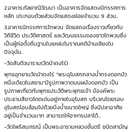
2.อาคาร:กัลยาณิวัฒนา เป็นอาคารจัดแสดงนิทรรศการ
หลัก ประกอบด้วยส่วนจัดแสดงย่อยจำนวน 9 ส่วน..
3.อาคารนิทรรศการไทพวน จัดแสดงเรื่องราวเกี่ยวกับ
วิถีชีวิต ประวัติศาสตร์ และวัฒนธรรมของชาวไทพวนซี่ง
เป็นผู้ก่อตั้งถิ่นฐานในแหล่งโบราณคดีบ้านเชียงใน
ปัจจุบัน..
-วัดสันติวนาราม(วัดป่าดงไร่)
พุทธอุทยานวัดป่าดงไร่ "พระอุโบสถกลางน้ำทรงดอกบัว
หนึ่งเดียวในสยาม"มีรูปภาพวาดบนผนังดอกบัว เป็น
รูปภาพเกี่ยวกับพุทธประวัติพระพุทธเจ้า มีองค์พระ
ประธานสีขาวโดดเด่นอยู่ภายในอุโบสถ บริเวณโดยรอบ
อุโบสถโอบล้อมไปด้วยบึงน้ำขนาดใหญ่ ซี่งมีปลาอาศัย
อยู่เป็นจำนวนมาก สามารถให้อาหารปลาได้...
-วัดโพธิสมภรณ์ เป็นพระอารามหลวงชั้นตรี ชนิดสามัญ