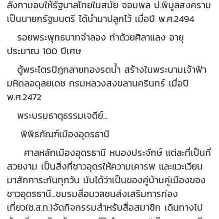
ลังกามอบให้รัฐบาลไทยในสมัย จอมพล ป.พิบูลสงคราม
เป็นนายกรัฐมนตรี ได้นำมาปลูกไว้ เมื่อปี พ.ศ.2494
รอยพระพุทธบาทจำลอง ทำด้วยศิลาแลง อายุ
ประมาณ 100 ปีเศษ
ตู้พระไตรปิฎกลายทองรดน้ำ สร้างในพระนามเจ้าฟ้า
มหิดลอดุลยเดช กรมหลวงสงขลานครินทร์ เมื่อปี
พ.ศ.2472
พระบรมธาตุธรรมเจดีย์...
พิพิธภัณฑ์เมืองอุดรธานี
ศาลหลักเมืองอุดรธานี หนองประจักษ์ แต่ละที่เป็นที่
สวยงาม เป็นสิ่งที่ชาวอุดรให้ความเคารพ และแวะเวียน
มาสักการะกันทุกวัน นับได้ว่าเป็นของคู่บ้านคู่เมืองของ
ชาวอุดรธานี...ชมรมสื่อมวลชนส่งเสริมการท่อง
เที่ยว(ช.ส.ท.)จัดกิจกรรมสำหรับสื่อสมาชิก เดินทางไป