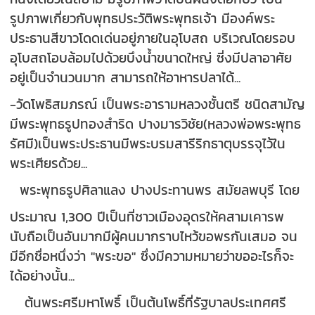
รูปภาพเกี่ยวกับพุทธประวัติพระพุทธเจ้า มีองค์พระ
ประธานสีขาวโดดเด่นอยู่ภายในอุโบสถ บริเวณโดยรอบ
อุโบสถโอบล้อมไปด้วยบึงน้ำขนาดใหญ่ ซี่งมีปลาอาศัย
อยู่เป็นจำนวนมาก สามารถให้อาหารปลาได้...
-วัดโพธิสมภรณ์ เป็นพระอารามหลวงชั้นตรี ชนิดสามัญ
มีพระพุทธรูปทองสำริด ปางมารวิชัย(หลวงพ่อพระพุทธ
รัศมี)เป็นพระประธานมีพระบรมสารีริกธาตุบรรจุไว้ใน
พระเศียรด้วย...
พระพุทธรูปศิลาแลง ปางประทานพร สมัยลพบุรี โดย
ประมาณ 1,300 ปีเป็นที่ชาวเมืองอุดรให้คสามเคารพ
นับถือเป็นอันมากมีผู้คนมากราบไหว้ขอพรกันเสมอ จน
มีอีกชื่อหนึ่งว่า "พระขอ" ซึ่งมีความหมายว่าขออะไรก็จะ
ได้อย่างนั้น...
ต้นพระศรีมหาโพธิ์ เป็นต้นโพธิ์ที่รัฐบาลประเทศศรี