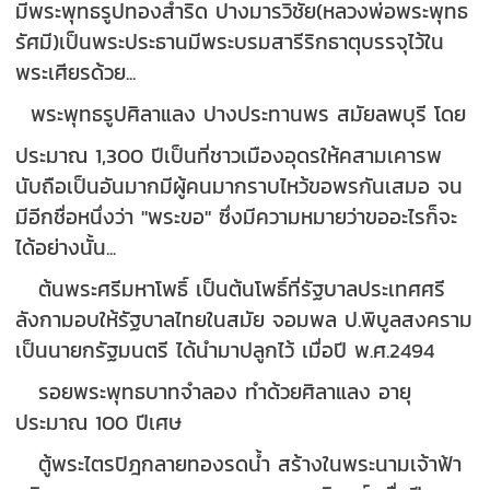
มีพระพุทธรูปทองสำริด ปางมารวิชัย(หลวงพ่อพระพุทธ
รัศมี)เป็นพระประธานมีพระบรมสารีริกธาตุบรรจุไว้ใน
พระเศียรด้วย...
พระพุทธรูปศิลาแลง ปางประทานพร สมัยลพบุรี โดย
ประมาณ 1,300 ปีเป็นที่ชาวเมืองอุดรให้คสามเคารพ
นับถือเป็นอันมากมีผู้คนมากราบไหว้ขอพรกันเสมอ จน
มีอีกชื่อหนึ่งว่า "พระขอ" ซึ่งมีความหมายว่าขออะไรก็จะ
ได้อย่างนั้น...
ต้นพระศรีมหาโพธิ์ เป็นต้นโพธิ์ที่รัฐบาลประเทศศรี
ลังกามอบให้รัฐบาลไทยในสมัย จอมพล ป.พิบูลสงคราม
เป็นนายกรัฐมนตรี ได้นำมาปลูกไว้ เมื่อปี พ.ศ.2494
รอยพระพุทธบาทจำลอง ทำด้วยศิลาแลง อายุ
ประมาณ 100 ปีเศษ
ตู้พระไตรปิฎกลายทองรดน้ำ สร้างในพระนามเจ้าฟ้า