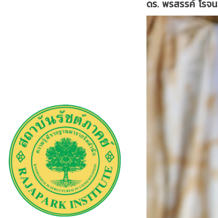
ดร. พรสรรค์ โรจน