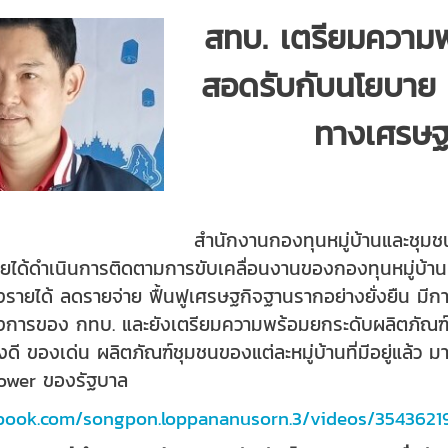
สทบ. เตรียมความพ
สอดรับกับนโยบา
ทางเศรษฐก
สำนักงานกองทุนหมู่บ้านและชุมชน
ยได้ดำเนินการติดตามการขับเคลื่อนงานของกองทุนหมู่บ้าน 
้างรายได้ ลดรายจ่าย ฟื้นฟูเศรษฐกิจฐานรากอย่างยั่งยืน มี
งการของ กทบ. และยังเตรียมความพร้อมยกระดับผลิตภัณฑ
งดี ของเด่น ผลิตภัณฑ์ชุมชนของแต่ละหมู่บ้านที่มีอยู่แล้
ower
ของรัฐบาล
ebook.com/songpon.loppananusorn.3/videos/3543621