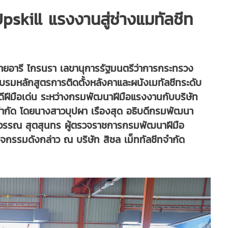
skill แรงงานสู่ช่างแมทัลชีท
. นายอารี ไกรนรา เลขานุการรัฐมนตรีว่าการกระทรวง
รมหลักสูตรการติดตั้งหลังคาและผนังเมทัลชีทระดับ
ดีฝีมือเด่น ระหว่างกรมพัฒนาฝีมือแรงงานกับบริษัท
จำกัด โดยนางสาวบุปผา เรืองสุด อธิบดีกรมพัฒนา
วรรณ สุตสุนทร ผู้ตรวจราชการกรมพัฒนาฝีมือ
จกรรมดังกล่าว ณ บริษัท สิชล เม็ททัลชีทจำกัด