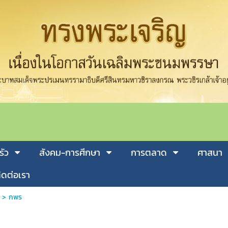
รัว
สังคม-การศีกษา
การตลาด
ศาสนา
ิดต่อเรา
>
กพร