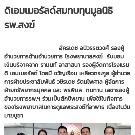
ดิเอมเมอรัลด์สมทบทุนมูลนิธิ
รพ.สงฆ์
อัครเดช อนิวรรตวงศ์ รองผู้
อำนวยการด้านอำนวยการ โรงพยาบาลสงฆ์ รับมอบ
เงินบริจาคจาก รานนท์ อาสาสนา รองผู้จัดการโรงแรม
ดิ เอมเมอรัลด์ โดยมี ขวัญเรือน เหลียวตระกูล ผู้อำนวย
การฝ่ายประชาสัมพันธ์ วชิรเดช รัตนไพศาล ผู้จัดการ
ฝ่ายทรัพยากรบุคคล และ พรพิมล ทนทาน เลขารองผู้
อำนวยการรพ.ฯ ร่วมเป็นสักขีพยาน เพื่อใช้ในกิจการ
ของโรงพยาบาลในการดูแลพระสงฆ์ที่อาพาธ เนื่องในวัน
มาฆบูชา