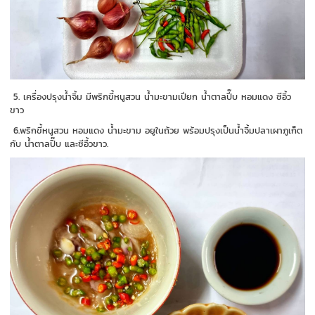
5. เครื่องปรุงน้ำจิ้ม มีพริกขี้หนูสวน น้ำมะขามเปียก น้ำตาลปี๊บ หอมแดง ซีอิ้ว
ขาว
6.พริกขี้หนูสวน หอมแดง น้ำมะขาม อยูในถ้วย พร้อมปรุงเป็นน้ำจิ้มปลาเผาภูเก็ต
กับ น้ำตาลปิ๊บ และซีอื้วขาว.