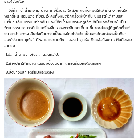
ราว4ช้อนโต๊ะ
วิธีทำ นำน้ำมะขาม น้ำตาล ซีอิ้วขาว ใส่ถ้วย คนทั้งหมดให้เข้ากัน จากนั้นใส่
พริกขี้หนู หอมแดง ที่ซอยไว้ คนทั้งหมดอีกครั้งให้เข้ากัน ชิมรสให้ได้สามรส
เปรี้ยว เค็ม หวาน เท่าๆกัน และนี่คือน้ำจิ้มปลาเผาภูเก็ต ที่เป็นเอกลักษณ์ เป็น
วัฒนธรรมอาหารที่เป็นเครื่องจิ้ม ของชาวจีนฮกเกี้ยน ที่มาอาศัยอยู่ที่ภูเก็ตตั้งแต่
รุ่น อาม่า อากง สืบต่อกันมาจนเป็นของไทยไปแล้ว เป็นเอกลักษณ์และเป็นที่มา
ของ"ปลาเผาภูเก็ต" ที่หลายคนถามถึง ลองทำดูครับ กินแล้วถึงขนาดฝันถึงเลย
ละครับ
1.ปลาสำลี มีขายในตลาดสดทั่วไป.
2.ล้างปลาให้สะอาด เตรียมบั้งตัวปลา และเตรียมห่อใบตองเผา
3.บั้งข้างปลา เตรียมห่อใบตอง