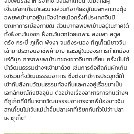
จิ้มเพิ่มรสอาหารจากชาวจีนฮกเกี้ยน ในมลฑลฝู
เจี้ยน(ฮกเกี้ยน)และบางส่วนที่อาศัยอยู่ในมลฑลกวางตุ้ง
อพยพเข้ามาอยู่ในเมืองไทยเมื่อครั้งที่ประเทศจีนมี
ปัญหาการเมืองภายใน ส่วนมากอพยพเข้ามอยู่ในภาคใต้
ทั้งฝั่งตะวันออก ฝั่งตะวันตกโดยเฉพาะ สงขลา สตูล
ตรัง กระบี่ ภูเก็ต พังงา จนถึงระนอง ที่ภูเก็ตมีชาวจีน
เข้ามาประกอบอาชีพค้าขาย และอยู่ในวงจรการทำเหมือง
แร่ดีบุก การอพยพเข้ามาของชาวจีนฮกเกี้ยน ครั้งนั้นได้
นำวัฒนธรรมต่างๆเข้ามาด้วย เช่นการถือศีลกินผัก(กิน
เจ)รวมทั้งวัฒนธรรมอาหาร ซึ่งต่อมามีการประยุกต์ให้
เข้ากับสังคมวัฒนธรรมท้องถิ่นและคงอยู่เรื่อยมาเป็น
เอกลักษณ์ถึงปัจจุบัน ตัวอย่างเรื่องอาหารการกินต่างๆ
ที่ภูเก็ตที่มีที่มาจากวัฒนธรรมอาหารจากพี่น้องชาวจีน
ฮกเกี้ยนไม่เว้นแม้น้ำจิ้มปลาเผาที่เรียกกันทั่วไปว่า"ปลา
เผาภูเก็ต"