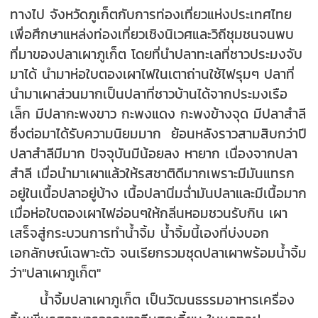
ทางไป จังหวัดภูเก็ตกับการท่องเที่ยวแห่งประเทศไทย
เพื่อศึกษาแหล่งท่องเที่ยวเชิงนิเวศและวิถีชุมชนจนพบ
ที่มาของปลาเผาภูเก็ต โดยที่นำปลาทะเลที่ชาวประมงจับ
มาได้ นำมาห่อใบตองเผาไฟในเตาถ่านใช้ไฟรุมๆ ปลาที่
นำมาเผาส่วนมากเป็นปลาที่ชาวบ้านได้จากประมงเรือ
เล็ก มีปลากะพงขาว กะพงแดง กะพงข้างจุด มีปลาสำลี
ซึ่งต่อมาได้รับความนิยมมาก ย้อนหลังราวสามสิบกว่าปี
ปลาสำลีมีมาก ปัจจุบันมีน้อยลง หายาก เนื่องจากปลา
สำลี เมื่อนำมาเผาแล้วให้รสชาติดีมากเพราะมีมันแทรก
อยู่ในเนื้อปลาอยู่บ้าง เนื้อปลานิ่มฉ่ำมันปลาและมีเนื้อมาก
เมื่อห่อใบตองเผาไฟอ่อนๆให้กลิ่นหอมชวนรับกิน เผา
เสร็จสู่กระบวนการทำน้ำจิ้ม น้ำจิ้มนี้เองที่บ่งบอก
เอกลักษณ์เฉพาะตัว จนเรียกรวมชุดปลาเผาพร้อมน้ำจิ้ม
ว่า"ปลาเผาภูเก็ต"
น้ำจิ้มปลาเผาภูเก็ต เป็นวัฒนธรรมอาหารเครื่อง