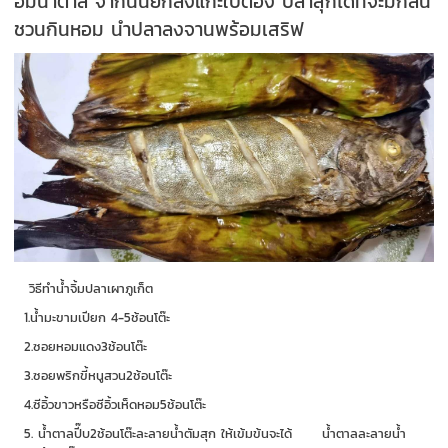
อมน้ำตาล จากนั้นยกลงแกะใบตอง ปลาสุกได้ที่จะมีกลิ่น
ชวนกินหอม นำปลาลงจานพร้อมเสริฟ
วิธีทำน้ำจิ้มปลาเผาภูเก็ต
1.น้ำมะขามเปียก 4-5ช้อนโต๊ะ
2.ซอยหอมแดง3ช้อนโต๊ะ
3.ซอยพริกขี้หนูสวน2ช้อนโต๊ะ
4.ซีอิ้วขาวหรือซีอิ้วเห็ดหอม5ช้อนโต๊ะ
5. น้ำตาลปี๊บ2ช้อนโต๊ะละลายน้ำตัมสุก ให้เข้มข้นจะได้ น้ำตาลละลายน้ำ