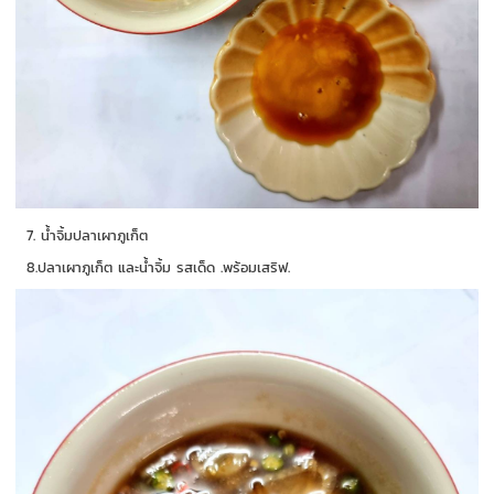
7. น้ำจิ้มปลาเผาภูเก็ต
8.ปลาเผาภูเก็ต และน้ำจิ้ม รสเด็ด .พร้อมเสริฟ.