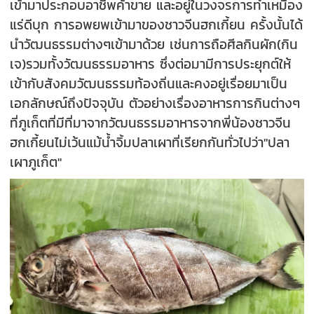
เข้ามาประกอบอาชีพค้าขาย และอยู่ในวงจรการทำเหมือง
แร่ดีบุก การอพยพเข้ามาของชาวจีนฮกเกี้ยน ครั้งนั้นได้
นำวัฒนธรรมต่างๆเข้ามาด้วย เช่นการถือศีลกินผัก(กิน
เจ)รวมทั้งวัฒนธรรมอาหาร ซึ่งต่อมามีการประยุกต์ให้
เข้ากับสังคมวัฒนธรรมท้องถิ่นและคงอยู่เรื่อยมาเป็น
เอกลักษณ์ถึงปัจจุบัน ตัวอย่างเรื่องอาหารการกินต่างๆ
ที่ภูเก็ตที่มีที่มาจากวัฒนธรรมอาหารจากพี่น้องชาวจีน
ฮกเกี้ยนไม่เว้นแม้น้ำจิ้มปลาเผาที่เรียกกันทั่วไปว่า"ปลา
เผาภูเก็ต"