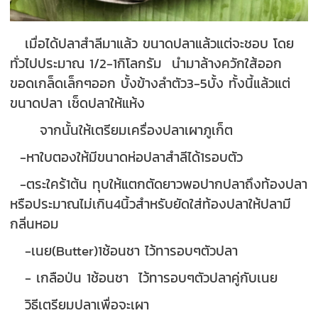
เมื่อได้ปลาสำลีมาแล้ว ขนาดปลาแล้วแต่จะชอบ โดย
ทั่วไปประมาณ 1/2-1กิโลกรัม นำมาล้างควักใส้ออก
ขอดเกล็ดเล็กๆออก บั้งข้างลำตัว3-5บั้ง ทั้งนี้แล้วแต่
ขนาดปลา เช็ดปลาให้แห้ง
จากนั้นให้เตรียมเครื่องปลาเผาภูเก็ต
-หาใบตองให้มีขนาดห่อปลาสำลีได้1รอบตัว
-ตระใคร้1ต้น ทุบให้แตกตัดยาวพอปากปลาถึงท้องปลา
หรือประมาณไม่เกิน4นิ้วสำหรับยัดใส่ท้องปลาให้ปลามี
กลิ่นหอม
-เนย(Butter)1ช้อนชา ไว้ทารอบๆตัวปลา
- เกลือป่น 1ช้อนชา ไว้ทารอบๆตัวปลาคู่กับเนย
วิธีเตรียมปลาเพื่อจะเผา