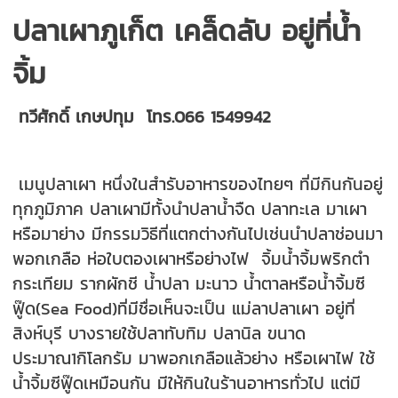
ปลาเผาภูเก็ต เคล็ดลับ อยู่ที่น้ำ
จิ้ม
ทวีศักดิ์ เกษปทุม
โทร.066 1549942
เมนูปลาเผา หนึ่งในสำรับอาหารของไทยๆ ที่มีกินกันอยู่
ทุกภูมิภาค ปลาเผามีทั้งนำปลาน้ำจืด ปลาทะเล มาเผา
หรือมาย่าง มีกรรมวิธีที่แตกต่างกันไปเช่นนำปลาช่อนมา
พอกเกลือ ห่อใบตองเผาหรือย่างไฟ จิ้มน้ำจิ้มพริกตำ
กระเทียม รากผักชี น้ำปลา มะนาว น้ำตาลหรือน้ำจิ้มซี
ฟู๊ด(Sea Food)ที่มีชื่อเห็นจะเป็น แม่ลาปลาเผา อยู่ที่
สิงห์บุรี บางรายใช้ปลาทับทิม ปลานิล ขนาด
ประมาณ1กิโลกรัม มาพอกเกลือแล้วย่าง หรือเผาไฟ ใช้
น้ำจิ้มซีฟู๊ดเหมือนกัน มีให้กินในร้านอาหารทั่วไป แต่มี