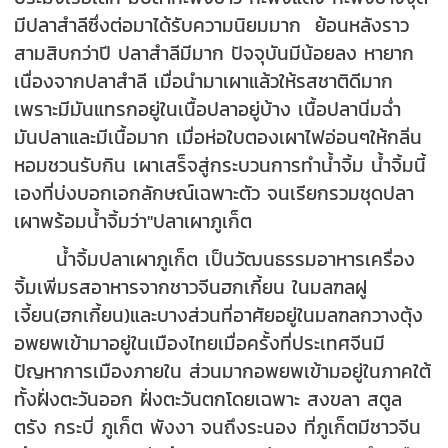
มีปลาสำลีซึ่งต่อมาได้รับความนิยมมาก ย้อนหลังราว
สามสิบกว่าปี ปลาสำลีมีมาก ปัจจุบันมีน้อยลง หายาก
เนื่องจากปลาสำลี เมื่อนำมาเผาแล้วให้รสชาติดีมาก
เพราะมีมันแทรกอยู่ในเนื้อปลาอยู่บ้าง เนื้อปลานิ่มฉ่ำ
มันปลาและมีเนื้อมาก เมื่อห่อใบตองเผาไฟอ่อนๆให้กลิ่น
หอมชวนรับกิน เผาเสร็จสู่กระบวนการทำน้ำจิ้ม น้ำจิ้มนี้
เองที่บ่งบอกเอกลักษณ์เฉพาะตัว จนเรียกรวมชุดปลา
เผาพร้อมน้ำจิ้มว่า"ปลาเผาภูเก็ต
น้ำจิ้มปลาเผาภูเก็ต เป็นวัฒนธรรมอาหารเครื่อง
จิ้มเพิ่มรสอาหารจากชาวจีนฮกเกี้ยน ในมลฑลฝู
เจี้ยน(ฮกเกี้ยน)และบางส่วนที่อาศัยอยู่ในมลฑลกวางตุ้ง
อพยพเข้ามาอยู่ในเมืองไทยเมื่อครั้งที่ประเทศจีนมี
ปัญหาการเมืองภายใน ส่วนมากอพยพเข้ามอยู่ในภาคใต้
ทั้งฝั่งตะวันออก ฝั่งตะวันตกโดยเฉพาะ สงขลา สตูล
ตรัง กระบี่ ภูเก็ต พังงา จนถึงระนอง ที่ภูเก็ตมีชาวจีน