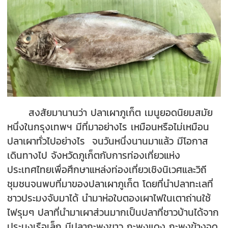
สงสัยมานานว่า ปลาเผาภูเก็ต เมนูยอดนิยมสมัย
หนึ่งในกรุงเทพฯ มีที่มาอย่างไร เหมือนหรือไม่เหมือน
ปลาเผาทั่วไปอย่างไร จนวันหนึ่งนานมาแล้ว มีโอกาส
เดินทางไป จังหวัดภูเก็ตกับการท่องเที่ยวแห่ง
ประเทศไทยเพื่อศึกษาแหล่งท่องเที่ยวเชิงนิเวศและวิถี
ชุมชนจนพบที่มาของปลาเผาภูเก็ต โดยที่นำปลาทะเลที่
ชาวประมงจับมาได้ นำมาห่อใบตองเผาไฟในเตาถ่านใช้
ไฟรุมๆ ปลาที่นำมาเผาส่วนมากเป็นปลาที่ชาวบ้านได้จาก
ประมงเรือเล็ก มีปลากะพงขาว กะพงแดง กะพงข้างจุด