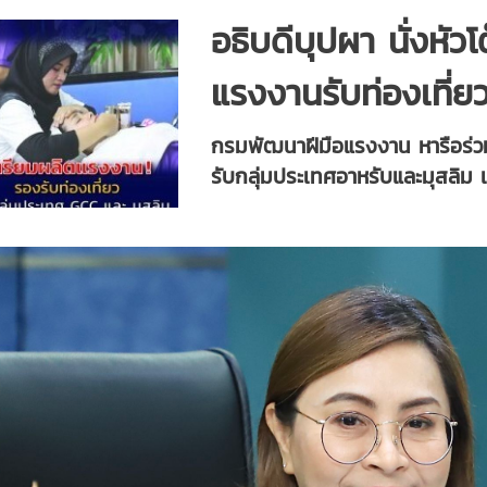
อธิบดีบุปผา นั่งห
แรงงานรับท่องเที่
กรมพัฒนาฝีมือแรงงาน หารือร่ว
รับกลุ่มประเทศอาหรับและมุสลิม 