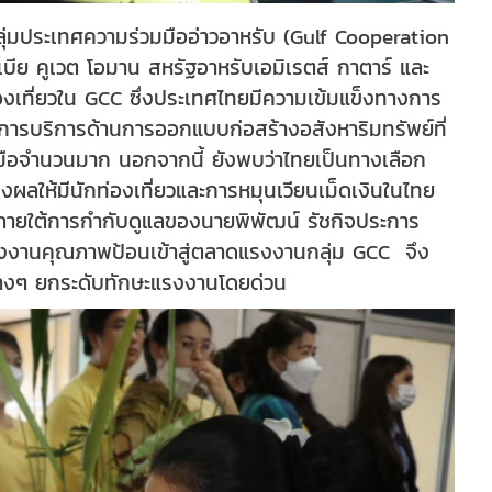
ุ่มประเทศความร่วมมืออ่าวอาหรับ (Gulf Cooperation
บีย คูเวต โอมาน สหรัฐอาหรับเอมิเรตส์ กาตาร์ และ
รท่องเที่ยวใน GCC ซึ่งประเทศไทยมีความเข้มแข็งทางการ
ละการบริการด้านการออกแบบก่อสร้างอสังหาริมทรัพย์ที่
ีมือจำนวนมาก นอกจากนี้ ยังพบว่าไทยเป็นทางเลือก
งผลให้มีนักท่องเที่ยวและการหมุนเวียนเม็ดเงินในไทย
านภายใต้การกำกับดูแลของนายพิพัฒน์ รัชกิจประการ
งงานคุณภาพป้อนเข้าสู่ตลาดแรงงานกลุ่ม GCC จึง
งๆ ยกระดับทักษะแรงงานโดยด่วน