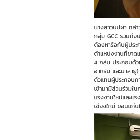
นางสาวบุปผา กล่าว
กลุ่ม GCC รวมถึงนั
ต้องหารือกับผู้ป
ตำแหน่งงานที่ขาด
4 กลุ่ม ประกอบด้ว
อาหรับ และมาลายู)
ตัวแทนผู้ประกอบกา
เข้ามามีส่วนร่วมใ
แรงงานใหม่และแรงง
เชียงใหม่ ขอนแก่น(