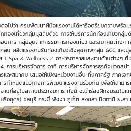
ต่อไปว่า กรมพัฒนาฝีมือแรงงานได้หารือตรียมความพร้อมร
กท่องเที่ยวกลุ่มมุสลิมด้วย การให้บริการนักท่องเที่ยวกลุ่ม
ระกอบการ กลุ่มอุตสาหกรรมการท่องเที่ยว และสมาคมต่างๆ 
แคลน ผลิตแรงงานรับท่องเที่ยวเชิงสุขภาพกลุ่ม GCC และ
ย 1. Spa & Wellness 2. อาหารฮาลาลและงานด้านต่างๆ ที่เ
 4. การบริหารจัดการ อาทิ การบริหารจัดการธุรกิจนวดสปา 
รและสมาคม เสนอให้เชิญหน่วยงานอื่น ทั้งภาครัฐ ภาคเอกช
นการกำหนดแนวทางการพัฒนาแรงงานร่วมกัน เพื่อให้สามารถด
านที่อยู่ในสถานประกอบการ ทั้งนี้ จะนำร่องฝึกอบรมในแหล่
หรืออุดร) ชลบุรี กระบี่ พังงา ภูเก็ต สงขลา ปัตตานี ยะล