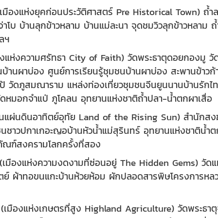
เมืองแห่งยุคก่อนประวัติศาสตร์ Pre Historical Town) ถ้
่าโบ บ้านลุกข้าวหลาม บ้านแม่ละนา จุดชมวิวลุกข้าวหลาม ถ้
 ฯลฯ
ืองแห่งความศรัทธา City of Faith) วัดพระธาตุดอยกองมู
้อนบ้านผาบ่อง ศูนย์การเรียนรู้ชุมชนบ้านผาบ่อง สะพานข้าวก้
ป้ วัดภูสมณาราม แหล่งท่องเที่ยวชุมชนจีนยูนนานบ้านรัก
ดหมอกจำแป่ ภูโคลน อุทยานแห่งชาติถ้ำปลา-น้ำตกผาเสื่อ
นแผ่นดินอาทิตย์อุทัย Land of the Rising Sun) สำนักสง
มชนชาวปกาเกอะญอบ้านหัวน้ำแม่สุรินทร์ อุทยานแห่งชาติน้ำ
ธภัณฑ์สงครามโลกครั้งที่สอง
(เมืองแห่งความงดงามที่ซ่อนอยู่ The Hidden Gems) วัดแม่ล
ย์ ผ้าทอขนแกะบ้านห้วยห้อม ผักปลอดสารพิษโครงการหลวง
ำ
ง (เมืองแห่งเกษตรที่สูง Highland Agriculture) วัดพร