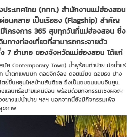
่งประเทศไทย (ททท.) สำนักงานแม่ฮ่องสอน
ผ่อนคลาย เป็นเรือธง (Flagship) สำคัญ
มีโครงการ 365 สุขทุกวันที่แม่ฮ่องสอน ซึ่ง
นทางท่องเที่ยวที่สามารถกระจายตัว
วทั้ง 7 อำเภอ ของจังหวัดแม่ฮ่องสอน ได้แก่
สมัย Contemporary Town) น้ำพุร้อนท่าปาย บ่อน้ำแร่
บก น้ำตกแพมบก ดอยจิกจ้อง ดอยเมี่ยง ดอยธง ปาง
ตย์ขึ้นหยุนไหลบ้านสันติชล ซึ่งเป็นชมชนแบบจีนยูน
กองแลนหรือปายแคนย่อน พร้อมด้วยกิจกรรมเชิงผจญ
ห่วงยางแม่น้ำปาย ฯลฯ นอกจากนี้ยังมีกิจกรรมเพื่อ
อสุขภาพ