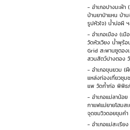
- อำเภอปางมะผ้า (
บ้านยาป่าแหน บ้านจ
รูปหัวใจ) น้ำบ่อผี
- อำเภอเมือง (เม
วัดหัวเวียง น้ำพุร
Grid สะพานซูตองเ
สวนสัตว์ปางตอง วั
- อำเภอขุนยวม (ผื
แหล่งท่องเที่ยวชุ
แพ วัดก้ำก่อ พิพิ
- อำเภอแม่ลาน้อย 
กาแฟแม่ยายโฮมสเต
จุดชมวิวดอยขุมค
- อำเภอแม่สะเรีย