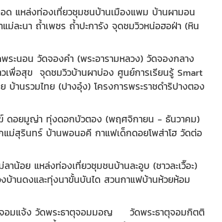
ำลอด แหล่งท่องเที่ยวชุมชนบ้านเมืองแพม บ้านผามอน
ำแม่ละนา ถ้ำเพชร ถ้ำปะการัง จุดชมวิวหน่อฮอฝ่า (หิน
 วัดพระนอน วัดจองคำ (พระอารามหลวง) วัดจองกลาง
าวเพื่อสุข จุดชมวิวบ้านผาบ่อง ศูนย์การเรียนรู้ Smart
ไทย บ้านรวมไทย (ปางอุ๋ง) โครงการพระราชดำริปางตอง
ฆ์ ดอยมูญ่า ทุ่งดอกบัวตอง (พฤศจิกายน - ธันวาคม)
ตกแม่สุรินทร์ บ้านพอนอคี กาแฟเด็กดอยโพส่าโฮ วัดต่อ
าน้อย แหล่งท่องเที่ยวชุมชนบ้านละอูบ (ชาวละเวื๊อะ)
บ้านดงและทุ่งนาขั้นบันได สวนกาแฟบ้านห้วยห้อม
ะธาตุจอมแจ้ง วัดพระธาตุจอมมอญ วัดพระธาตุจอมกิตติ