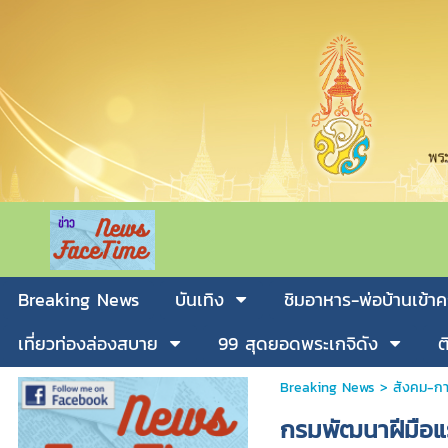
Breaking News
บันเทิง
ชิมอาหาร-พ่อบ้านเข้าค
เที่ยวท่องล่องสบาย
99 สุดยอดพระเกจิดัง
ต
Breaking News
>
สังคม-กา
กรมพัฒนาฝีมือแ