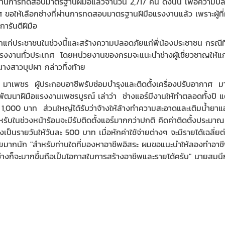
 ผ่านการทดสอบมาตรฐานฝีมือแล้วจำนวน 2,717 คน ดังนั้น เพื่อความปลอ
าศ ขอให้เลือกช่างที่ผ่านการทดสอบมาตรฐานฝีมือแรงงานแล้ว เพราะผู้ท
งการันตีฝีมือ
แก่ประชาชนในช่วงนี้และสร้างความปลอดภัยแก่พี่น้องประชาชน กรณีที่ต
งงานทั่วประเทศ โดยหน่วยงานของกรมจะแนะนำช่างผู้เชี่ยวชาญให้แก่ท
างสาวบุปผา กล่าวทิ้งท้าย
มาเพชร ผู้ประกอบอาชีพรับซ่อมบำรุงและติดตั้งเครื่องปรับอากาศ
ัฒนาฝีมือแรงงานเพชรบูรณ์ เล่าว่า ช่างแอร์มีงานให้ทำตลอดทั้งปี แต
ว่า 1,000 บาท ส่วนใหญ่ไ้ด้รับว่าจ้างให้ล้างทำความสะอาดและเติมน้ำยา
หรับในช่วงหน้าร้อนจะมีรับติดตั้งแอร์มากกว่าปกติ คิดค่าติดตั้งประมาณ
งเป็นรายวันให้วันละ 500 บาท เมื่อหักค่าใช้จ่ายต่างๆ จะมีรายได้เฉลี
้จ่ายมากนัก "สำหรับท่านใดที่มองหาอาชีพอิสระ ผมขอแนะนำให้ลองทำอาชี
ช่างก็จะมากขึ้นถือเป็นโอกาสในการสร้างอาชีพและรายได้ครับ" นายสมนึ