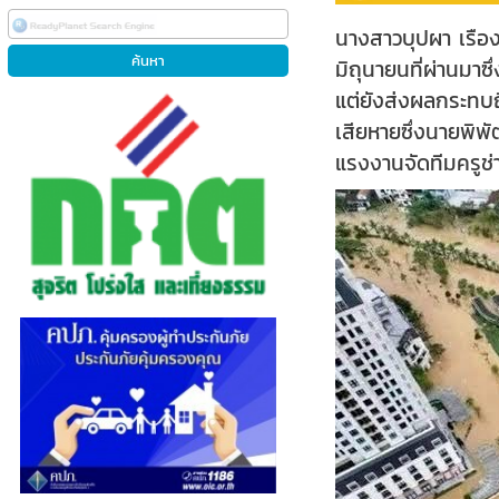
นางสาวบุปผา เรืองส
มิถุนายนที่ผ่านมา
แต่ยังส่งผลกระทบถ
เสียหายซึ่งนายพิพ
แรงงานจัดทีมครูช่