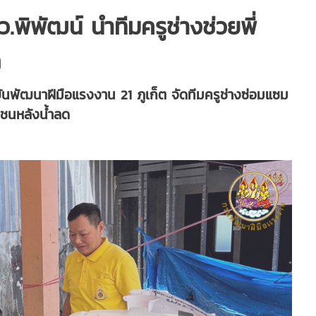
พิพัฒน์ นำทีมครูช่างช่วยพี่
ด
พัฒนาฝีมือแรงงาน 21 ภูเก็ต จัดทีมครูช่างซ่อมแซม
าชนหลังน้ำลด