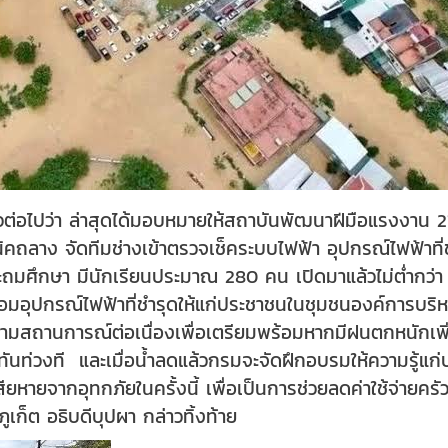
ต่อไปว่า ล่าสุดได้มอบหมายให้สถาบันพัฒนาฝีมือแรงงาน 21 
คนิคถลาง จัดทีมช่างเข้าตรวจเช็คระบบไฟฟ้า อุปกรณ์ไฟฟ้าท
ถมศึกษา มีนักเรียนประมาณ 280 คน เปิดมาแล้วไม่ต่ำกว่า 80
งซ่อมอุปกรณ์ไฟฟ้าที่ชำรุดให้แก่ประชาชนในชุมชนองค์การบริ
ตามสถานการณ์ต่อเนื่องเพื่อเตรียมพร้อมหากมีฝนตกหนักเพิ่ม
้ทันท่วงที และเมื่อน้ำลดแล้วกรมจะจัดฝึกอบรมให้ความรู้แก
เสียหายจากอุทกภัยในครั้งนี้ เพื่อเป็นการช่วยลดค่าใช้จ่ายค
 ภูเก็ต อธิบดีบุปผา กล่าวทิ้งท้าย