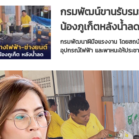
กรมพัฒน์ขานรับรมว.
น้องภูเก็ตหลังน้ำล
กรมพัฒนาฝีมือแรงงาน โดยสถบัน
อุปกรณ์ไฟฟ้า และพาหนะให้ประช