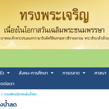
รัว
สังคม-การศีกษา
การตลาด
ศาสนา
ิดต่อเรา
>
กรมพัฒน์ช่วยหลังน้ำลด
ังน้ำลด