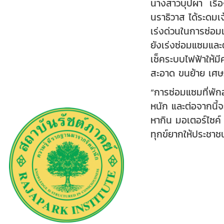
นางสาวบุปผา เรือ
นราธิวาส ได้ระดมเ
เร่งด่วนในการซ่อม
ยังเร่งซ่อมแซมและต
เช็คระบบไฟฟ้าให้ม
สะอาด ขนย้าย เศษวั
“การซ่อมแซมที่พัก
หนัก และต่อจากนี้
หากิน มอเตอร์ไซค์
ทุกข์ยากให้ประชาช