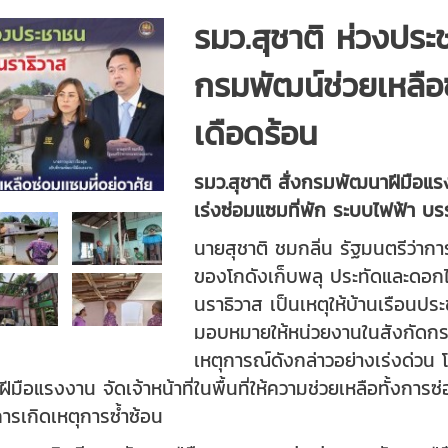
รมว.สุชาติ ห่วงประ
กรมพัฒน์ช่วยเหลือ
เดือดร้อน
รมว.สุชาติ สั่งกรมพัฒนาฝีมือแร
เร่งซ่อมแซมที่พัก ระบบไฟฟ้า บรร
นายสุชาติ ชมกลิ่น รัฐมนตรีว่า
ของโกดังเก็บพลุ ประทัดและดอกไ
นราธิวาส เป็นเหตุให้บ้านเรือนประช
มอบหมายให้หน่วยงานในสังกัดกระ
เหตุการณ์ดังกล่าวอย่างเร่งด่วน
ือแรงงาน จัดเจ้าหน้าที่ในพื้นที่ให้ความช่วยเหลือทั้งการ
การเกิดเหตุการซ้ำซ้อน