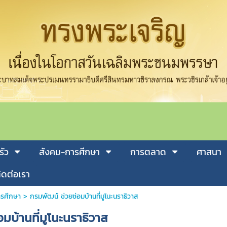
รัว
สังคม-การศีกษา
การตลาด
ศาสนา
ิดต่อเรา
รศีกษา
>
กรมพัฒน์ ช่วยซ่อมบ้านที่มูโนะนราธิวาส
มบ้านที่มูโนะนราธิวาส