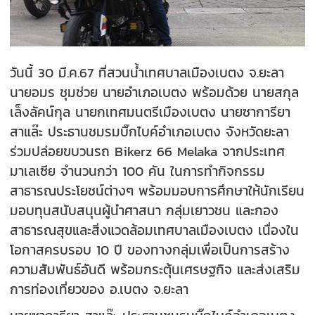
วันนี้ 30 มี.ค.67 ที่สวนน้ำเทศบาลเมืองเบตง จ.ยะลา
นายอมร ชุมช่วย นายอำเภอเบตง พร้อมด้วย นายสกุล
เล็งลัคน์กุล นายกเทศมนตรีเมืองเบตง นายซาการียา
สาแล๊ะ ประธานชมรมบิ๊กไบค์อำเภอเบตง จังหวัดยะลา
ร่วมปล่อยขบวนรถ Bikerz 66 Melaka จากประเทศ
มาเลเซีย จำนวนกว่า 100 คัน ในการทำกิจกรรม
สาธารณประโยชน์ต่างๆ พร้อมมอบการศึกษาให้นักเรียน
มอบทุนสนับสนุนผู้นำศาสนา กลุ่มเยาวชน และกอง
สาธารณสุขและสิ่งแวดล้อมเทศบาลเมืองเบตง เนื่องใน
โอกาสครบรอบ 10 ปี ของทางกลุ่มเพื่อเป็นการสร้าง
ความสัมพันธ์อันดี พร้อมกระตุ้นเศรษฐกิจ และส่งเสริม
การท่องเที่ยวของ อ.เบตง จ.ยะลา