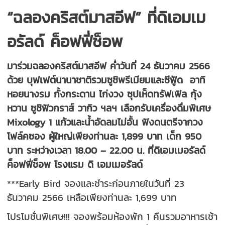
“ฉลองคริสต์มาสอีฟ” ที่ดิเอมเม
อรัลด์ ค็อฟฟี่ช็อพ
มาร่วมฉลองคริสต์มาสอีฟ ค่ำวันที่ 24 ธันวาคม 2566
ด้วย บุฟเฟต์นานาชาติรวมซูชิพรีเมียมและซีฟู้ด อาทิ
หอยนางรม กั้งกระดาน ไก่งวง ซุปเห็ดทรัฟเฟิล กุ้ง
หวาน ซูชิฟัวกราส์ วากิว ฯลฯ เลือกรับเครื่องดื่มพิเศษ
Mixology 1 แก้วและน้ำอัดลมไม่อั้น ฟังดนตรีจากวง
โฟล์คซอง ผู้ใหญ่เพียงท่านละ 1,899 บาท เด็ก 950
บาท ระหว่างเวลา 18.00 – 22.00 น. ที่ดิเอมเมอรัลด์
ค็อฟฟี่ช็อพ โรงแรม ดิ เอมเมอรัลด์
***Early Bird จองและชำระก่อนภายในวันที่ 23
ธันวาคม 2566 เหลือเพียงท่านละ 1,699 บาท
โปรโมชั่นพิเศษ!!! จองพร้อมห้องพัก 1 คืนรวมอาหารเช้า