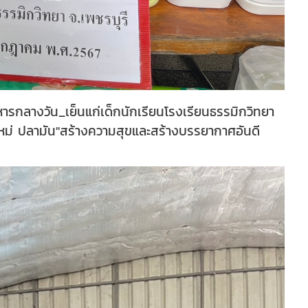
รกลางวัน_เย็นแก่เด็กนักเรียนโรงเรียนธรรมิกวิทยา
หม่ ปลามัน"สร้างความสุขและสร้างบรรยากาศอันดี