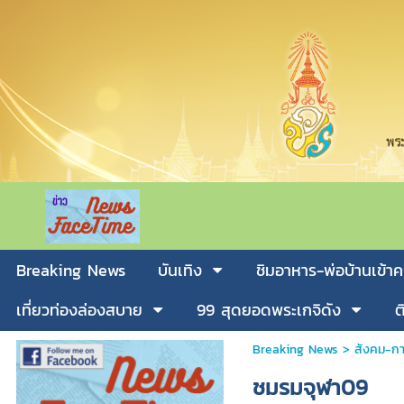
Breaking News
บันเทิง
ชิมอาหาร-พ่อบ้านเข้าค
เที่ยวท่องล่องสบาย
99 สุดยอดพระเกจิดัง
ต
Breaking News
>
สังคม-กา
ชมรมจุฬา09