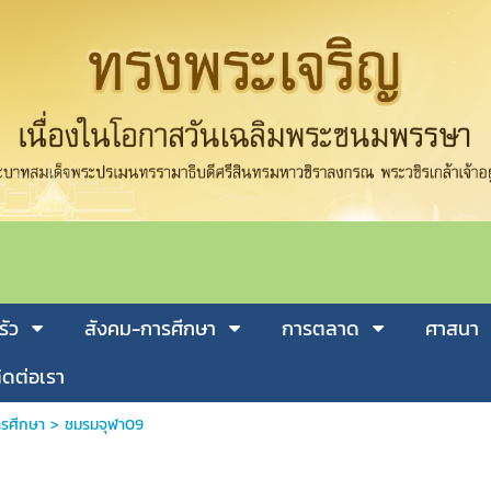
รัว
สังคม-การศีกษา
การตลาด
ศาสนา
ิดต่อเรา
รศีกษา
>
ชมรมจุฬา09