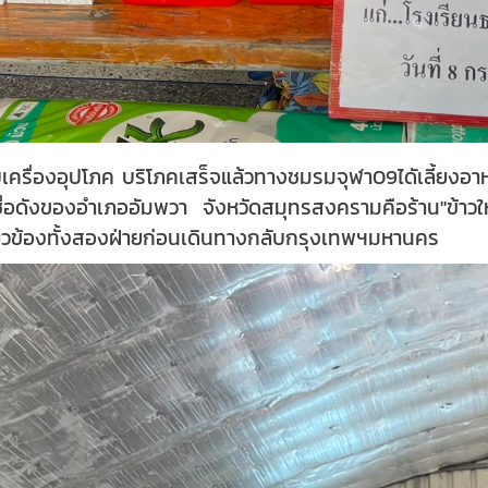
ื่องอุปโภค บริโภคเสร็จแล้วทางชมรมจุฬา09ไดัเลี้ยงอาหา
ื่อดังของอำเภออัมพวา จังหวัดสมุทรสงครามคือร้าน"ข้าวใ
ี่ยวข้องทั้งสองฝ่ายก่อนเดินทางกลับกรุงเทพฯมหานคร