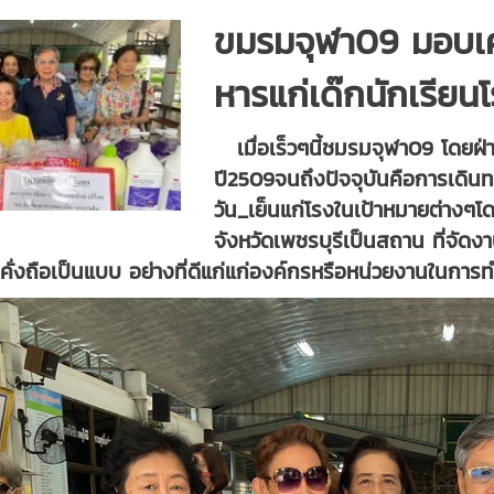
ขมรมจุฬา09 มอบเคร
หารแก่เด๊กนักเรียน
เมื่อเร็วๆนี้ชมรมจุฬา09 โดยฝ่า
ปี2509จนถึงปัจจุบันคือการเดิน
วัน_เย็นแก่โรงในเป้าหมายต่างๆโด
จังหวัดเพชรบุรีเป็นสถาน ที่จัด
คั่งถือเป็นแบบ อย่างที่ดีแก่แก่องค์กรหรือหน่วยงานในการ