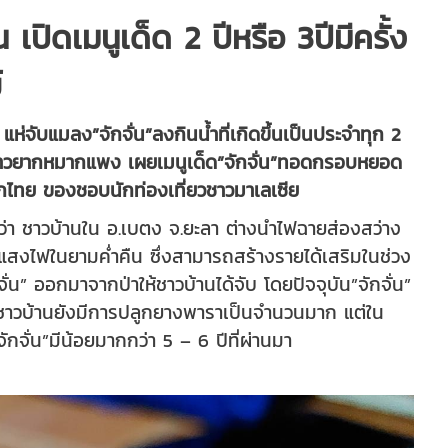
น เปิดเมนูเด็ด 2 ปีหรือ 3ปีมีครั้ง
์
ห่จับแมลง”จักจั่น”ลงกินน้ำที่เกิดขึ้นเป็นประจำทุก 2
ุคข้าวยากหมากแพง เผยเมนูเด็ด”จักจั่น”ทอดกรอบหยอด
กไทย ของชอบนักท่องเที่ยวชาวมาเลเซีย
ายงานว่า ชาวบ้านใน อ.เบตง จ.ยะลา ต่างนำไฟฉายส่องสว่าง
่มีแสงไฟในยามค่ำคืน ซึ่งสามารถสร้างรายได้เสริมในช่วง
จั่น” ออกมาจากป่าให้ชาวบ้านได้จับ โดยปัจจุบัน”จักจั่น”
และชาวบ้านยังมีการปลูกยางพาราเป็นจำนวนมาก แต่ใน
ักจั่น”มีน้อยมากกว่า 5 – 6 ปีที่ผ่านมา