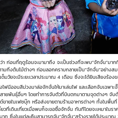
่าว่า ก่อนที่ฤดูร้อนจะมามาถึง จะเป็นช่วงที่จะพบ”จักจั่น”มาก
ู่ตามกิ่งต้นไม้ต่างๆ ก่อนลอกคราบกลายเป็น”จักจั่น”อย่างสม
ตเต็มวัยจะมีระยะเวลาประมาณ 4 เดือน ซึ่งจะได้ยินเสียงร้อง
ฟนีออนสีม่วงมาล่อจักจั่นให้มาเล่นไฟ และเลือกจับเฉพาะจั๊กจั่นท
่นสายพันธุ์อื่นๆ โดยทำการจับตัวที่บินตกมาตามจุดต่างๆ จับ
์ขายในเฟซบุ๊ก หรือส่งขายตามร้านอาหารต่างๆ ทั้งในพื้นที
เที่ยวที่เดินเที่ยวเมื่อพบก็จะขอซื้อจักจั่น ทันทีโดยจะเหมา
 บาท ซึ่งในแต่ละคืนสามารถจับ”จักจั่น”สร้างรายได้ประมาณ 