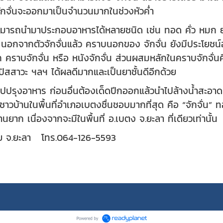
ักจั่นจะออกมาเป็นจำนวนมากในช่วงหัวค่ำ
สามารถนำมาประกอบอาหารได้หลายชนิด เช่น ทอด คั่ว หมก ย
 นอกจากตัวจักจั่นแล้ว คราบนอกของ จักจั่น ยังมีประโยชน์อ
คราบจักจั่น หรือ หนังจักจั่น ส่วนผสมหลักในคราบจักจั่นค
ปัสสาวะ ฯลฯ ได้ผลดีมากและเป็นยาชั้นดีอีกด้วย
ปปรุงอาหาร ก่อนอื่นต้องเด็ดปีกออกแล้วนำไปล้างน้ำสะอาด
ูชาวบ้านในพื้นที่อำเภอเบตงชื่นชอบมากที่สุด คือ “จักจั
นยาก เนื่องจากจะมีในพื้นที่ อ.เบตง จ.ยะลา ที่เดียวเท่านั้น
ยทัย จ.ยะลา โทร.064-126-5593