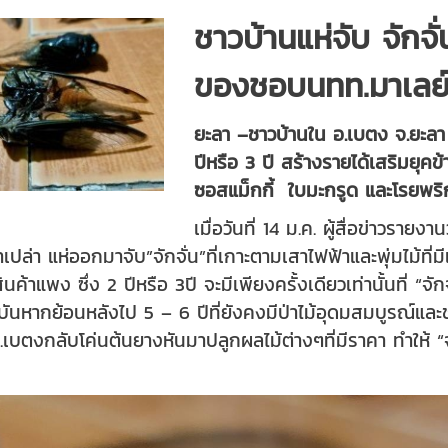
ชาวบ้านแห่จับ จักจั่
ของชอบนทท.มาเลย
ยะลา –ชาวบ้านใน อ.เบตง จ.ยะลา แ
ปีหรือ 3 ปี สร้างรายได้เสริมย
ซอสแม็กกี้ ใบมะกรูด และโรยพริ
เมื่อวันที่ 14 ม.ค. ผู้สื่อข่าวร
ปล่า แห่ออกมาจับ”จักจั่น”ที่เกาะตามเสาไฟฟ้าและพุ่มไม้ที
้าแพง ซึ่ง 2 ปีหรือ 3ปี จะมีเพียงครั้งเดียวเท่านั้นที่ “จัก
จุบันหากย้อนหลังไป 5 – 6 ปีที่ยังคงมีป่าไม้อุดมสมบูรณ์
.เบตงกลับโค่นต้นยางหันมาปลูกผลไม้ต่างๆที่มีราคา ทำให้ “จ