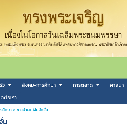
รัว
สังคม-การศีกษา
การตลาด
ศาสนา
ิดต่อเรา
รศีกษา
>
ชาวบ้านแห่จับจักจั่น
ั่น