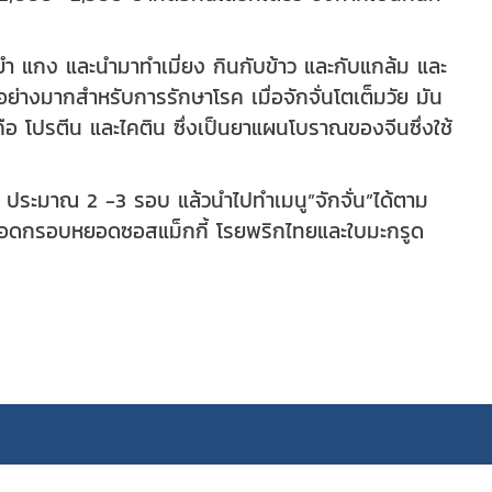
ำ แกง และนำมาทำเมี่ยง กินกับข้าว และกับแกล้ม และ
ย่างมากสำหรับการรักษาโรค เมื่อจักจั่นโตเต็มวัย มัน
ือ โปรตีน และไคติน ซึ่งเป็นยาแผนโบราณของจีนซึ่งใช้
 ประมาณ 2 -3 รอบ แล้วนำไปทำเมนู”จักจั่น”ได้ตาม
่น” ทอดกรอบหยอดซอสแม็กกี้ โรยพริกไทยและใบมะกรูด