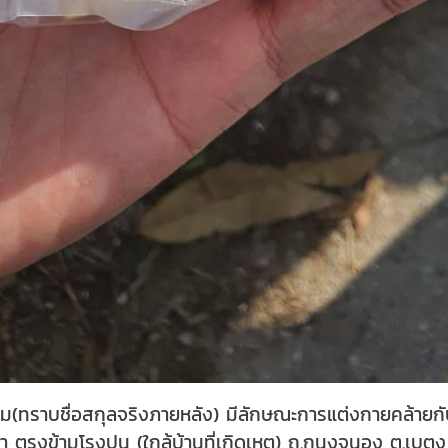
ซม(ทราบชื่อสกุลจริงภายหลัง) มีลักษณะการแต่งกายคล้ายกับ
า ตรงข้ามโรงปูน (ใกล้บ้านที่เกิดเหตุ) ถ.กุนุงจนอง ต.เบต