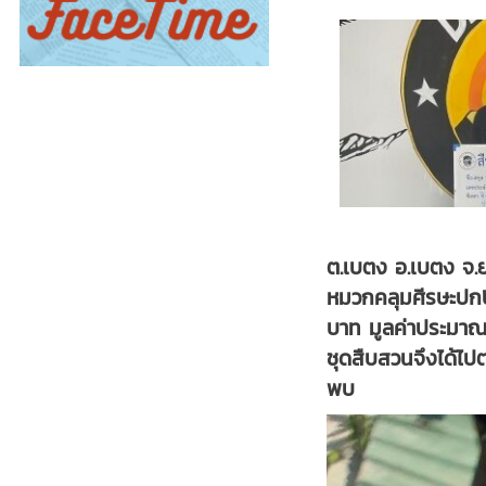
ต.เบตง อ.เบตง จ.ยะ
หมวกคลุมศีรษะปกปิ
บาท มูลค่าประมาณ 
ชุดสืบสวนจึงได้ไ
พบ