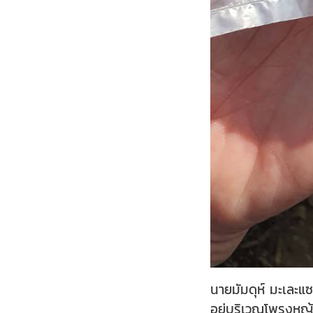
นายมัมดุห์ มะเละแ
อยู่บริเวณโพรงหญ้