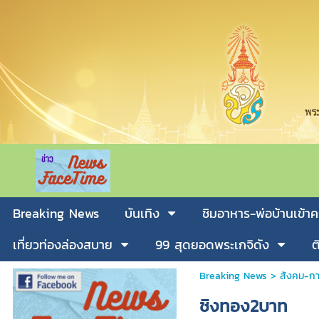
Breaking News
บันเทิง
ชิมอาหาร-พ่อบ้านเข้าค
เที่ยวท่องล่องสบาย
99 สุดยอดพระเกจิดัง
ต
Breaking News
>
สังคม-กา
ชิงทอง2บาท