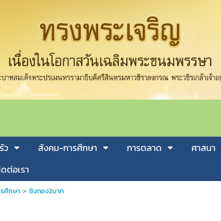
รัว
สังคม-การศีกษา
การตลาด
ศาสนา
ิดต่อเรา
รศีกษา
>
ชิงทอง2บาท