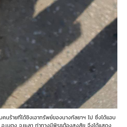
คนร้ายที่ได้ชิงเอาทรัพย์ของนางกัลยาฯ ไป ซึ่งได้แอบ
ง อ.เบตง จ.ยะลา ท่าทางมีพิรุธต้องสงสัย จึงได้แสดง