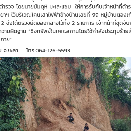
ตำรวจ โดยนายมัมดุห์ มะเละแซม ให้การรับกับเจ้าหน้าที่ตำรวจ
ฯ ไว้บริเวณโคนเสาไฟฟ้าข้างบ้านเลขที่ 99 หมู่บ้านตองเก
 2 จึงได้ตรวจยึดของกลางไว้ทั้ง 2 รายการ เจ้าหน้าที่ชุดจับ
วามผิดฐาน “ชิงทรัพย์ในเคหะสถานโดยใช้กำลังประทุษร้ายเป็นเ
ก่กาย”
ยทัย จ.ยะลา
โทร.064-126-5593