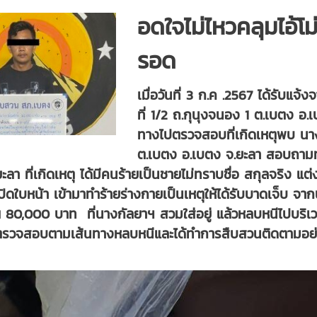
อดใจไม่ไหวคลุมไอ้โม
รอด
เมื่อวันที่ 3 ก.ค .2567 ได้รับแจ้
ที่ 1/2 ถ.กุนุงจนอง 1 ต.เบตง อ.
ทางไปตรวจสอบที่เกิดเหตุพบ นางกั
ต.เบตง อ.เบตง จ.ยะลา สอบถามทรา
ลา ที่เกิดเหตุ ได้มีคนร้ายเป็นชายไม่ทราบชื่อ สกุลจริง แต
ดใบหน้า เข้ามาทำร้ายร่างกายเป็นเหตุให้ได้รับบาดเจ็บ จา
80,000 บาท ที่นางกัลยาฯ สวมใส่อยู่ แล้วหลบหนีไปบริเวณทา
ปตรวจสอบตามเส้นทางหลบหนีและได้ทำการสืบสวนติดตามอย่