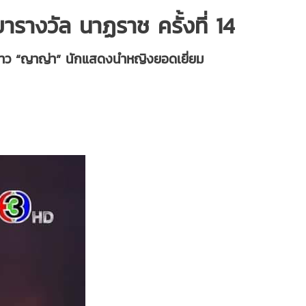
รางวัล นาฏราช ครั้งที่ 14
ข่าว “ญาญ่า” นักแสดงนำหญิงยอดเยี่ยม