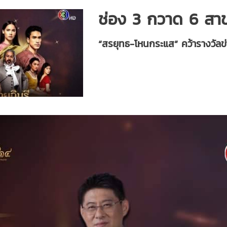
ช่อง 3 กวาด 6 สาขา
“สรยุทธ-โหนกระแส” คว้ารางวัล