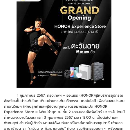
1
กุมภาพันธ์
256
7
,
กรุงเทพฯ –
ออเนอร์
(HONOR
)
ผู้ให้บริการอุปกรณ์
อัจฉริยะชั้นนำระดับโลก
เดินหน้ายกระดับนวัตกรรม เทคโนโลยี เพื่อส่งมอบประสบ
การณ์ใหม่ๆ ให้กับลูกค้าและผู้ใช้งานทุกคน เตรียมพร้อมเปิด
HONOR
Experience Store
แห่งใหม่ล่าสุด ณ ชั้น
2
เดอะมอลล์ไลฟ์สโตร์ บางกะปิ
โดยมี
กำหนดจัดงานในวันเสาร์ที่
3
กุมภาพันธ์
2567
เวลา
13.00
น. เป็นต้นไป และ
พิเศษสุด
!
สำหรับผู้เข้าร่วมงานจะได้พบกับเซอร์ไพรส์จากนักมวยซุปตาร์ เจ้าของ
ฉายาซ้ายดารา "ตะวันฉาย พี.เค. แสนชัย" ที่จะมาร่วมกิจกรรมสนุก ๆ พร้อมแจก