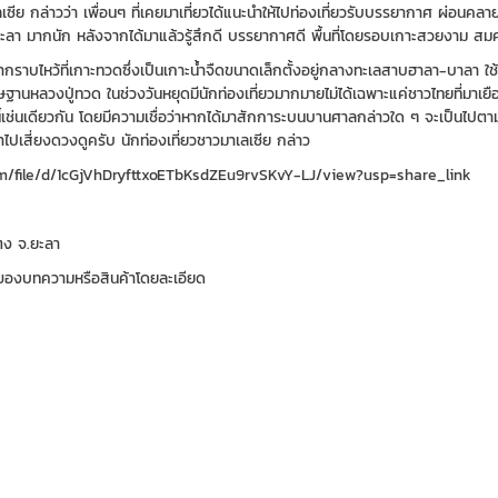
เซีย กล่าวว่า เพื่อนๆ ที่เคยมาเที่ยวได้แนะนำให้ไปท่องเที่ยวรับบรรยากาศ ผ่อนคลาย เ
ะลา มากนัก หลังจากได้มาแล้วรู้สึกดี บรรยากาศดี พื้นที่โดยรอบเกาะสวยงาม สมคำร
มากราบไหว้ที่เกาะทวดซึ่งเป็นเกาะน้ำจืดขนาดเล็กตั้งอยู่กลางทะเลสาบฮาลา-บาลา ใ
ษฐานหลวงปู่ทวด ในช่วงวันหยุดมีนักท่องเที่ยวมากมายไม่ได้เฉพาะแค่ชาวไทยที่มาเยือน
นี้เช่นเดียวกัน โดยมีความเชื่อว่าหากได้มาสักการะบนบานศาลกล่าวใด ๆ จะเป็นไป
ไปเสี่ยงดวงดูครับ นักท่องเที่ยวชาวมาเลเซีย กล่าว
com/file/d/1cGjVhDryfttxoETbKsdZEu9rvSKvY-LJ/view?usp=share_link
เบตง จ.ยะลา
ของบทความหรือสินค้าโดยละเอียด