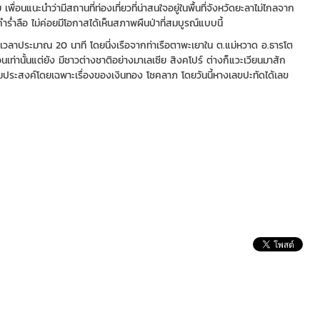
พื่อนแนะนำว่ามีสถานที่ท่องเที่ยวที่น่าสนใจอยู่ในพื้นที่จังหวัดยะลาไม่ไกลจาก
่ำลือ ไม่ค่อยมีโอกาสได้เห็นสภาพผืนป่าที่สมบูรณ์แบบนี้
ช้เวลาประมาณ 20 นาที โดยนี่งเรือจากท่าเรือตาพะเยาใน ต.แม่หวาด อ.ธารโต
เท่านั้นแต่ยัง มีชาวต่างชาติอย่างมาเลเซีย สิงคโปร์ ต่างก็แวะเวียนมาสัก
ตามประสงค์โดยเฉพาะเรื่องของเงินทอง โชคลาภ โดยวันนี้หางเลขปะทัดได้เลข