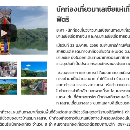
นักท่องเที่ยวมาเลเซียแห่เ
ฟิตริ
ยะลา -นักท่องเที่ยวชาวมาเลเซียเดินทางมาเที่ย
มาเลเซียเชื้อสายจีน และคนมาเลเซียเชื้อสายอิ
เมื่อวันที่ 23 เมษายน 2566 ในย่านการค้าในพื้
สายอินเดีย เดินทางมาท่องเที่ยวใน อ.เบตง จ
มาเลเซีย ยังไม่ออกเดินทางมาเที่ยวประเทศไทย
ชาวมุสลิมที่เป็นประชากรส่วนใหญ่ของประเทศม
ส่วนบรรยากาศย่านการค้าในเขตเทศบาลเมืองเบ
ทางเข้ามาเป็นจำนวนมาก ทำให้ร้านค้า ร้านอา
จนท.ตำรวจ จราจร สภ.เบตง เร่งอำนวยความส
ในย่านการค้าติดขัด นอกจากนี้รถบัส และรถยนต
เบตง เช่น ที่อำเภอธารโต นักท่องเที่ยวจะลงเ
ทะเลสาบเขื่อนบางลาง ชมทะเลสาบสีเขียวมรกต
กที่วางแผนเดินทางมาเที่ยวในพื้นที่จังหวัดยะลาใช้ช่วงวันหยุดฮารีรายออีฎิ้ลฟิต
ีชีวิตของชาวบ้านริมทะเลสาบ นักท่องเที่ยวชาวจีนมาเลเซียต่างนำครอบครัวลงเล่นน้
้อนรับนักท่องเที่ยว จำนวน 8 ลำ สนใจทริปท่องเที่ยวติดต่อสอบถามได้ที่ 08