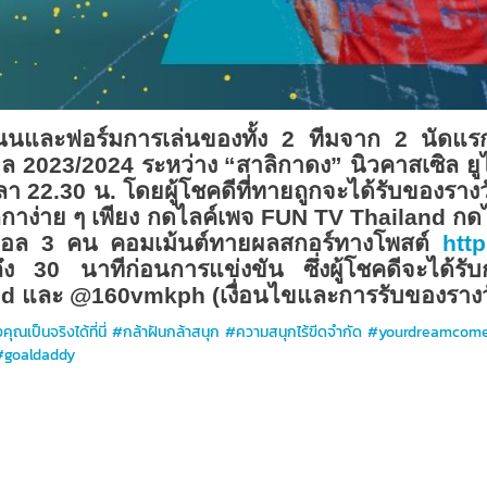
นนและฟอร์มการเล่นของทั้ง 2 ทีมจาก 2 นัดแ
กาล 2023/2024 ระหว่าง “สาลิกาดง” นิวคาสเซิล ยูไ
วลา
22
.30 น. โดยผู้โชคดีที่ทายถูกจะได้รับของรางวั
ิกาง่าย ๆ เพียง กดไลค์เพจ
FUN TV Thailand
กดไ
ุตบอล 3 คน คอมเม้นต์ทายผลสกอร์ทางโพสต์
http
นถึง 30 นาทีก่อนการแข่งขัน ซึ่งผู้โชคดีจะได้ร
nd
และ
@
160
vmkph
(เงื่อนไขและการรับของราง
ุณเป็นจริงได้ที่นี่ #กล้าฝันกล้าสนุก #ความสนุกไร้ขีดจำกัด #yourdreamcom
ด #goaldaddy