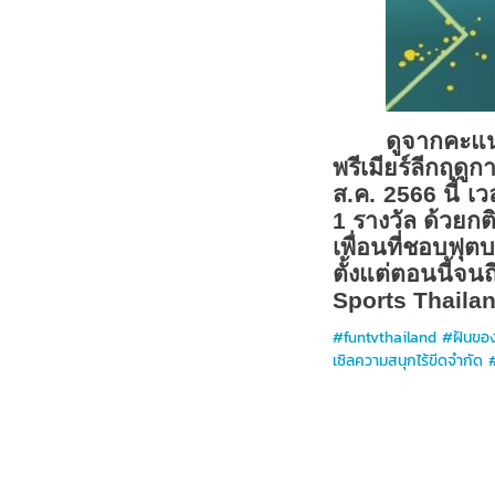
ดูจากคะแ
พรีเมียร์ลีกฤดู
ส.ค. 2566 นี้ เ
1 รางวัล ด้วยกต
เพื่อนที่ชอบฟ
ตั้งแต่ตอนนี้จ
Sports Thaila
#funtvthailand #ฝันของค
เซิลความสนุกไร้ขีดจำกั