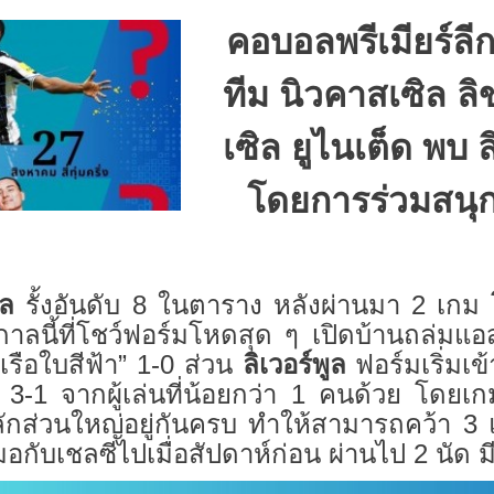
คอบอลพรีเมียร์ล
ทีม นิวคาสเซิล ลิ
เซิล ยูไนเต็ด พบ ลิ
โดยการร่วมสนุ
ิล
รั้งอันดับ 8 ในตาราง หลังผ่านมา 2 เกม
ดูกาลนี้ที่โชว์ฟอร์มโหดสุด ๆ เปิดบ้านถล่มแอ
เรือใบสีฟ้า” 1-0 ส่วน
ลิเวอร์พูล
ฟอร์มเริ่มเข
3-1 จากผู้เล่นที่น้อยกว่า 1 คนด้วย โดยเกมน
ักส่วนใหญ่อยู่กันครบ ทำให้สามารถคว้า 3 แ
กับเชลซีไปเมื่อสัปดาห์ก่อน ผ่านไป 2 นัด ม