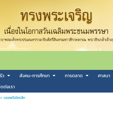
รัว
สังคม-การศีกษา
การตลาด
ศาสนา
ิดต่อเรา
>
บอลพรีเมียรลีก