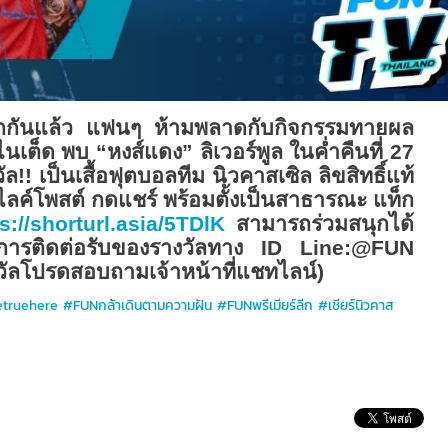
รกกันแล้ว แฟนๆ ห้ามพลาดกับกิจกรรมทายผล
นเต็ด พบ “หงส์แดง” ลิเวอร์พูล ในค่ำคืนที่ 27
ล!! เป็นเสื้อฟุตบอลทีม นิวคาสเซิล ลิขสิทธิ์แท้
ลค์โพสต์ กดแชร์ พร้อมตั้งเป็นสาธารณะ แท็ก
s://shorturl.asia/
5
TDlK
สามารถร่วมสนุกได้
ับการติดต่อรับของรางวัลทาง
ID Line:@FUN
วัลโปรดสอบถามเจ้าหน้าที่แชทไลน์)
etruehere #FUNกล้าเดินตามความฝัน #FUNพรีเมียร์ลีก #เชียร์นิวคาส