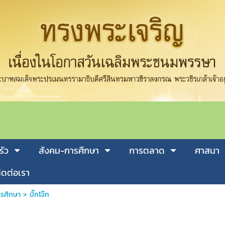
รัว
สังคม-การศีกษา
การตลาด
ศาสนา
ิดต่อเรา
รศีกษา
>
บิ๊กโจ๊ก