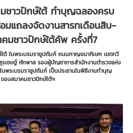
คมชาวปักษ์ใต้ ทำบุญฉลองครบ
พร้อมแถลงจัดงานสารทเดือนสิบ-
ชาวปักษ์ใต้คัพ ครั้งที่7
ักษ์ใต้ ในพระบรมราชูปถัมภ์ ถนนกาญจนาภิเษก เขตทวี
ุรเชษฐ์ หักพาล รองผู้บัญชาการสำนักงานตำรวจแห่ง
 ในพระบรมราชูปถัมภ์ เป็นประธานในพิธีงานทำบุญ
ี ของสมาคมชาวปักษ์ใต้ฯ