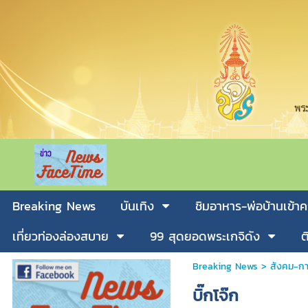
Breaking News
บันเทิง
ชิมอาหาร-พ่อบ้านเข้าค
เที่ยวท่องล่องสบาย
99 สุดยอดพระเกจิดัง
ต
Breaking News
>
สังคม-กา
บิ๊กโจ๊ก