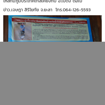
ไหลที่มีภูมิประเทศใกล้เคียงกับ อ.เบตง ต่อไป
ข่าว..เจษฎา สิริโยทัย จ.ยะลา
โทร.064-126-5593