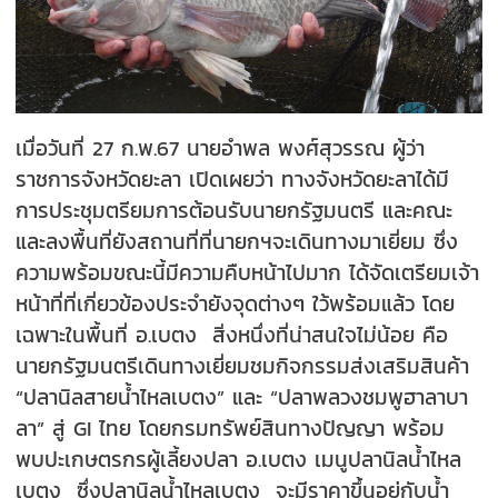
เมื่อวันที่ 27 ก.พ.67 นายอำพล พงศ์สุวรรณ ผู้ว่า
ราชการจังหวัดยะลา เปิดเผยว่า ทางจังหวัดยะลาได้มี
การประชุมตรียมการต้อนรับนายกรัฐมนตรี และคณะ
และลงพื้นที่ยังสถานที่ที่นายกฯจะเดินทางมาเยี่ยม ซึ่ง
ความพร้อมขณะนี้มีความคืบหน้าไปมาก ได้จัดเตรียมเจ้า
หน้าที่ที่เกี่ยวข้องประจำยังจุดต่างๆ ใว้พร้อมแล้ว โดย
เฉพาะในพื้นที่ อ.เบตง สิ่งหนึ่งที่น่าสนใจไม่น้อย คือ
นายกรัฐมนตรีเดินทางเยี่ยมชมกิจกรรมส่งเสริมสินค้า
“ปลานิลสายน้ำไหลเบตง” และ “ปลาพลวงชมพูฮาลาบา
ลา” สู่ GI ไทย โดยกรมทรัพย์สินทางปัญญา พร้อม
พบปะเกษตรกรผู้เลี้ยงปลา อ.เบตง เมนูปลานิลน้ำไหล
เบตง ซึ่งปลานิลน้ำไหลเบตง จะมีราคาขึ้นอยู่กับน้ำ