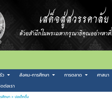
รัว
สังคม-การศีกษา
การตลาด
ศาสนา
ิดต่อเรา
รศีกษา
>
ปอเต็กตึ้ง