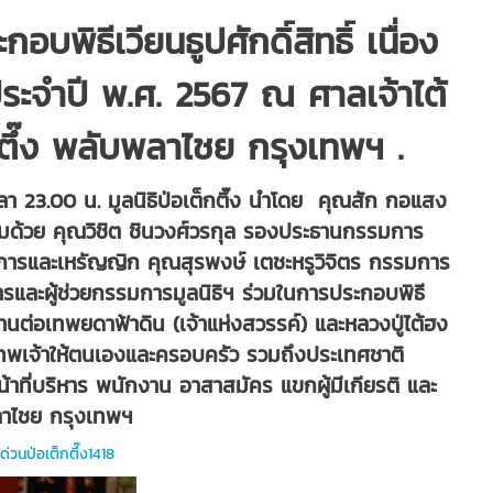
ะกอบพิธีเวียนธูปศักดิ์สิทธิ์ เนื่อง
ระจำปี พ.ศ. 2567 ณ ศาลเจ้าไต้
็กตึ๊ง พลับพลาไชย กรุงเทพฯ
.
เวลา 23.00 น. มูลนิธิป่อเต็กตึ๊ง นำโดย คุณสัก กอแสง
ด้วย คุณวิชิต ชินวงศ์วรกุล รองประธานกรรมการ
การและเหรัญญิก คุณสุรพงษ์ เตชะหรูวิจิตร กรรมการ
ะผู้ช่วยกรรมการมูลนิธิฯ ร่วมในการประกอบพิธี
ิษฐานต่อเทพยดาฟ้าดิน (เจ้าแห่งสวรรค์) และหลวงปู่ไต้ฮง
ทพเจ้าให้ตนเองและครอบครัว รวมถึงประเทศชาติ
้าที่บริหาร พนักงาน อาสาสมัคร แขกผู้มีเกียรติ และ
พลาไชย กรุงเทพฯ
ด่วนป่อเต็กตึ๊ง1418