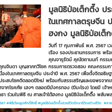
มูลนิธิป่อเต็กตึ๊ง ปร
ในเทศกาลตรุษจีน ป
ฮงกง มูลนิธิป่อเต
วันที่ 17 กุมภาพันธ์ พ.ศ. 2567 
เรือง รองประธานกรรมการ พร้อม
คุณจารุรัตน์ คุณัตถานนท์ กรรม
คุณจินดา บุญลาภทวีโชค กรรมการตรวจสอบ คณะกรรมการแล
ิ์ เนื่องในเทศกาลตรุษจีน ประจำปี พ.ศ. 2567 เพื่อตั้งจิตอธ
ห้ประสบโชคดีตลอดปีใหม่ พร้อมกับสรรเสริญและขอพรจากเ
ราศจากโรคภัย เฮงๆ ตลอดปีมังกรทอง (ปีมะโรง) โดยมี เจ้าหน
ทธา ร่วมในพิธี ณ ศาลเจ้าไต้ฮงกง มูลนิธิป่อเต็กตึ๊ง พลับ
#พิธีเวียนธูปศักดิ์สิทธิ์ #มูลนิธิป่อเต็กตึ๊งช่วยชีวิตรักษาชีวิตสร้างชีวิต #สาย