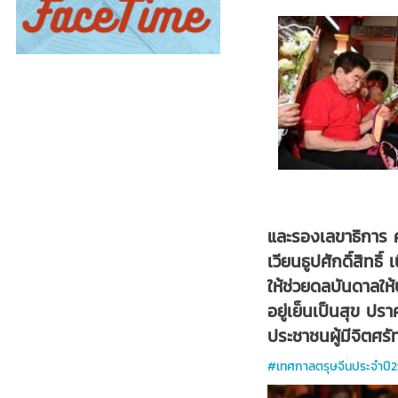
และรองเลขาธิการ 
เวียนธูปศักดิ์สิทธ
ให้ช่วยดลบันดาลใ
อยู่เย็นเป็นสุข ป
ประชาชนผู้มีจิตศรั
#เทศกาลตรุษจีนประจำปี2567 