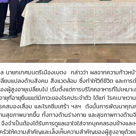
กุล นายกเทศมนตรีเมืองเบตง กล่าวว่า ผลจากความก้าวหน้า
ลี่ยนแปลงด้านสังคม สิ่งแวดล้อม ซึ่งทำให้วิถีชีวิต และการด
งผู้สูงอายุเปลี่ยนไป เริ่มตั้งแต่การบริโภคอาหารที่ไม่เห
งอายุที่อายุยืนแแต่มีภาวะของโรคประจำตัว ได้แก่ โรคเบาหว
สมองเสื่อม และโรคซึมเศร้า ฯลฯ ดังนั้นการพัฒนาคุณภาพชีว
ด้านสุขภาพมากขึ้น ทั้งทางด้านร่างกาย และสุขภาพทางด้านจิ
ที่ จึงจำเป็นต้องได้รับการดูแลเอาใจใส่จากบุคคลรอบข้างและ
บครัวให้ความสำคัญและเล็งเห็นความสำคัญของผู้สูงอายุด้ว