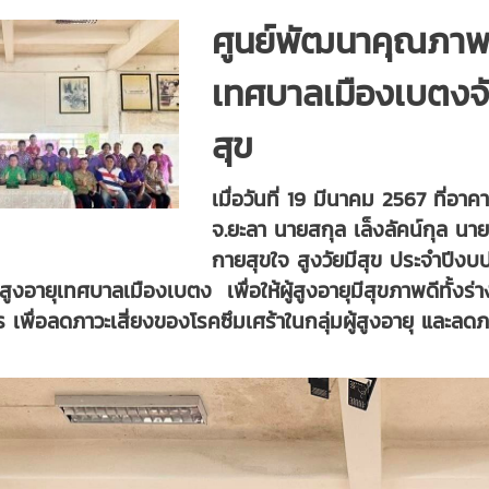
ศูนย์พัฒนาคุณภาพชี
เทศบาลเมืองเบตงจั
สุข
เมื่อวันที่ 19 มีนาคม 2567 ที่
จ.ยะลา นายสกุล เล็งลัคน์กุล น
กายสุขใจ สูงวัยมีสุข ประจำปีง
้สูงอายุเทศบาลเมืองเบตง เพื่อให้ผู้สูงอายุมีสุขภาพดีทั้ง
ื่อลดภาวะเสี่ยงของโรคซึมเศร้าในกลุ่มผู้สูงอายุ และลดภาวะ