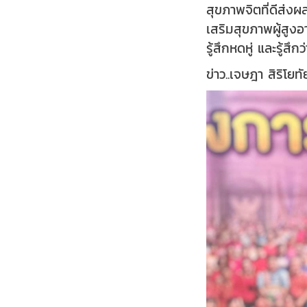
สุขภาพจิตที่ดีส่ง
เสริมสุขภาพผู้สูงอ
รู้สึกหดหู่ และรู้ส
ข่าว..เจษฎา สิริโย