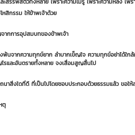
วิตและสรรพสัตว์ทั้งหลาย เพราะฅวามไม่รู้ เพราะฅวามหลง เ
สิกรรม ให้ข้าพเจ้าด้วย
ุญจากการอุปสมบทของข้าพเจ้า
จงพ้นจากฅวามทุกข์ยาก ลำบากเข็ญใจ ฅวามทุกข์อย่าได้ใกล้ฅว
ญไรและอันตรายทั้งหลาย จงเสื่อมสูญสิ้นไป
ารถนาสิ่งใดที่ดี ที่เป็นไปโดยชอบประกอบด้วยธรรมแล้ว ข
หตุ