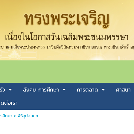
รัว
สังคม-การศีกษา
การตลาด
ศาสนา
ิดต่อเรา
รศีกษา
>
พิธีอุปสมบท