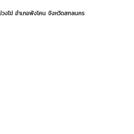
ลม่วงไข่ อำเภอพังโคน จังหวัดสกลนคร