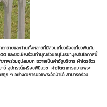
ายายและท่านทั้งหลายที่มีส่วนเกี่ยวข้องเกี่ยวพันกัน
ท12.00 และขอเชิญร่วมทำบุญร่วมอนุโมธนาบุญในโอกาสนี้
จ้าภาพร่วมอุปสมบท ถวายเป็นค่าอัฐบริขาร ผ้าไตรจีวร
ชฌาย์ อุปกรณ์เครื่องพิธีบวช ค่าภัตตาหารถวายพระ
จ่ายทุก ๆ อย่างในการบวชพระวัดป่าได้ สามารถร่วม