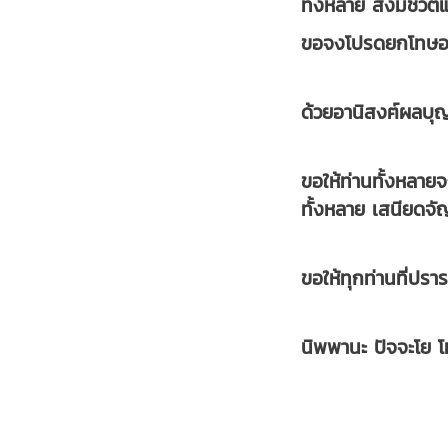
ทั้งหลาย สิ่งมีชี
ขอจงโปรดยกโทษอโห
ด้วยอานิสงฅ์ผลบ
ขอให้ท่านทั้งหลาย
ทั้งหลาย เสนียดจั
ขอให้ทุกท่านที่ปร
นิพพานะ ปัจจะโย โ