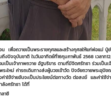
เพื่อถวายเป็นพระราชกุศลและสร้างกุศลให้แก่พ่อแม่ ปู่ย่าต
จนถึงปัจจุบันชาติ ในวันอาทิตย์ที่16กุมภาพันธ์ 2568 เวลา
วมเป็นเจ้าภาพถวาย อัฐบริขาร ตามที่มีจิตศรัทธา ร่วมเป็นเ
พระใหม่ ค่ารถเดินทางส่งผู้บวชเข้าวัด ปัจจัยถวายพระอุปั
งค่าใช้จ่ายอันจะเป็นประโยชน์ต่อทางวัด ต่อสงฆ์ และค่าใช้
ังศรัทธา ได้ที่
าลายี