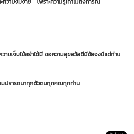
พราะฅวามงมงาย เพราะฅวามรู้เท่าไม่ถึงการณ์
ามเจ็บไข้อย่าได้มี ขอฅวามสุขสวัสดีมีชัยจงมีแด่ท่าน
อให้สมปรารถนาทุกตัวตนทุกฅณทุกท่าน