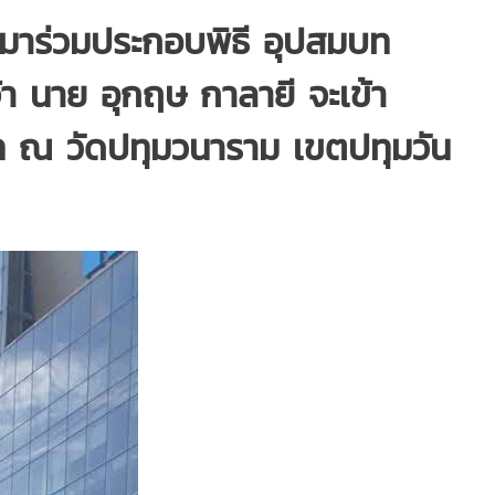
นมาร่วมประกอบพิธี อุปสมบท
จ้า นาย อุกฤษ กาลายี จะเข้า
ท ณ วัดปทุมวนาราม เขตปทุมวัน