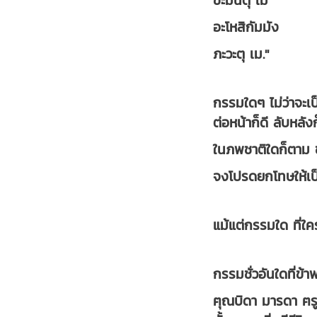
ขะมันตุ เม
อะโหสิกัมมัง
ภะวะตุ เม."
กรรมใดๆ ไม่ว่าจะเป
ต่อหน้าก็ดี ลับหลัง
ในภพชาติใดก็ตาม ข
จงโปรดยกโทษให้เป
แม้แต่กรรมใด ที่ใค
กรรมชั่วอันใดที่ข
ฅุณบิดา มารดา ฅรู