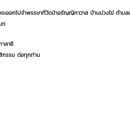
้วจะออกไปจำพรรษาที่วัดป่าอรัญญิกาวาส บ้านม่วงไข่ ตำบ
าบท
 กาลายี
ิกรรม ต่อทุกท่าน