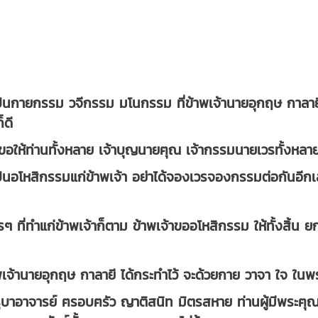
็นกายกรรม วจีกรรม มโนกรรม ที่ข้าพเจ้านายอุกฤษ กาลายี ได้ทำ
ก็ดี
อให้ท่านทั้งหลาย เจ้าบุญนายฅุณ เจ้ากรรมนายเวรทั้งหลา
็นอโหสิกรรมแก่ข้าพเจ้า อย่าได้จองเวรจองกรรมต่อกันอีก
รๆ ที่ทำแก่ข้าพเจ้าก็ตาม ข้าพเจ้าขออโหสิกรรม ให้ทั้งสิ้
้าพเจ้านายอุกฤษ กาลายี ได้กระทำไว้ จะด้วยกาย วาจา ใจ
บาอาจารย์ ฅรอบฅรัว ญาติสนิท มิตรสหาย ท่านผู้มีพระฅุณ