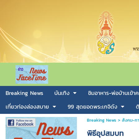
Breaking News
บันเทิง
ชิมอาหาร-พ่อบ้านเข้าค
เที่ยวท่องล่องสบาย
99 สุดยอดพระเกจิดัง
ต
Breaking News
>
สังคม-กา
พิธีอุปสมบท