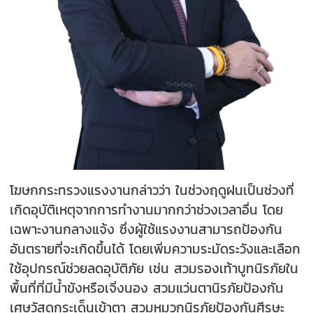
โฆษกกระทรวงแรงงานกล่าวว่า ในช่วงฤดูฝนเป็นช่วงที่
เกิดอุบัติเหตุจากการทำงานมากกว่าช่วงเวลาอื่น โดย
เฉพาะงานกลางแจ้ง ซึ่งผู้ใช้แรงงานสามารถป้องกัน
อันตรายที่จะเกิดขึ้นได้ โดยเพิ่มความระมัดระวังและเลือก
ใช้อุปกรณ์ช่วยลดอุบัติภัย เช่น สวมรองเท้าบูทนิรภัยใน
พื้นที่ที่มีน้ำขังหรือเจิ่งนอง สวมแว่นตานิรภัยป้องกัน
เศษวัสดุกระเด็นเข้าตา สวมหมวกนิรภัยป้องกันศีรษะ