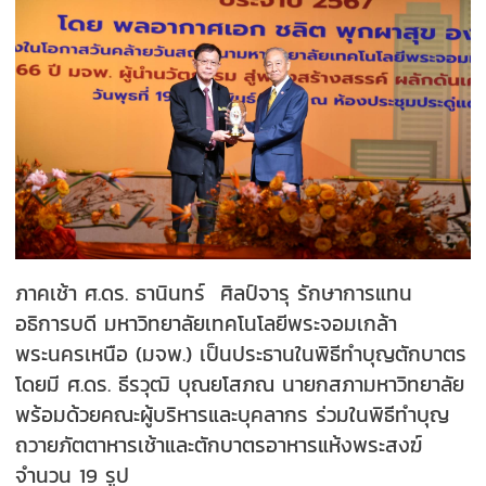
ภาคเช้า ศ.ดร. ธานินทร์ ศิลป์จารุ รักษาการแทน
อธิการบดี มหาวิทยาลัยเทคโนโลยีพระจอมเกล้า
พระนครเหนือ (มจพ.) เป็นประธานในพิธีทำบุญตักบาตร
โดยมี ศ.ดร. ธีรวุฒิ บุณยโสภณ นายกสภามหาวิทยาลัย
พร้อมด้วยคณะผู้บริหารและบุคลากร ร่วมในพิธีทำบุญ
ถวายภัตตาหารเช้าและตักบาตรอาหารแห้งพระสงฆ์
จำนวน 19 รูป