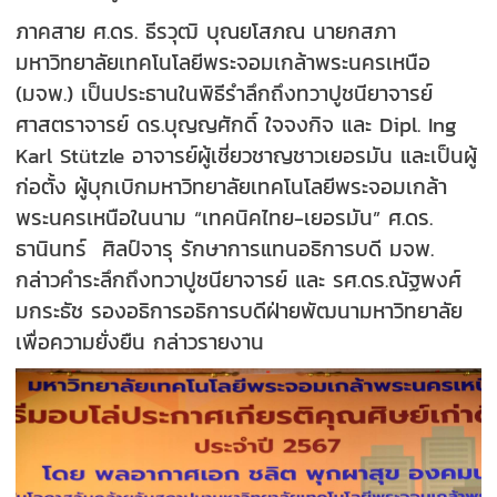
ภาคสาย ศ.ดร. ธีรวุฒิ บุณยโสภณ นายกสภา
มหาวิทยาลัยเทคโนโลยีพระจอมเกล้าพระนครเหนือ
(มจพ.) เป็นประธานในพิธีรำลึกถึงทวาปูชนียาจารย์
ศาสตราจารย์ ดร.บุญญศักดิ์ ใจจงกิจ และ Dipl. Ing
Karl Stützle อาจารย์ผู้เชี่ยวชาญชาวเยอรมัน และเป็นผู้
ก่อตั้ง ผู้บุกเบิกมหาวิทยาลัยเทคโนโลยีพระจอมเกล้า
พระนครเหนือในนาม “เทคนิคไทย-เยอรมัน” ศ.ดร.
ธานินทร์ ศิลป์จารุ รักษาการแทนอธิการบดี มจพ.
กล่าวคำระลึกถึงทวาปูชนียาจารย์ และ รศ.ดร.ณัฐพงศ์
มกระธัช รองอธิการอธิการบดีฝ่ายพัฒนามหาวิทยาลัย
เพื่อความยั่งยืน กล่าวรายงาน