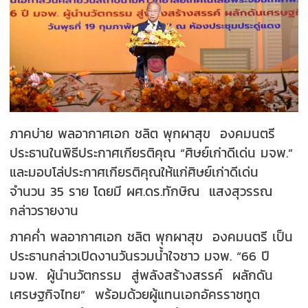
ภาคบ่าย พลอากาศเอก ชลิต พุกผาสุข องคมนตรี
ประธานในพิธีประกาศเกียรติคุณ “ศิษย์เก่าดีเด่น มจพ.”
และมอบโล่ประกาศเกียรติคุณให้แก่ศิษย์เก่าดีเด่น
จำนวน 35 ราย โดยมี ผศ.ดร.ทักษิณ แสงสุวรรณ
กล่าวรายงาน
ภาคค่ำ พลอากาศเอก ชลิต พุกผาสุข องคมนตรี เป็น
ประธานกล่าวเปิดงานวันรวมน้ำใจชาว มจพ. “66 ปี
มจพ. ผู้นำนวัตกรรม สู่พลังสร้างสรรค์ ผลักดัน
เศรษฐกิจไทย” พร้อมด้วยผู้แทนเอกอัครราชทูต