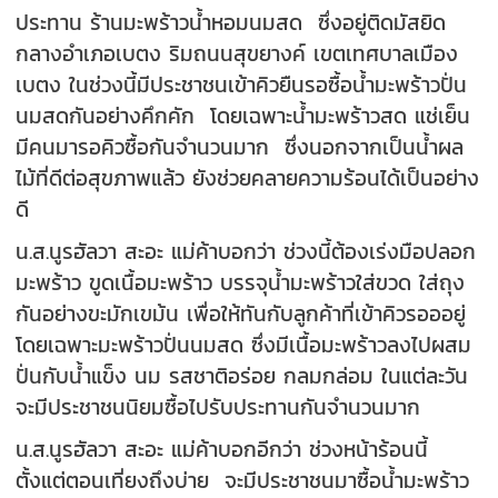
ประทาน ร้านมะพร้าวน้ำหอมนมสด ซึ่งอยู่ติดมัสยิด
กลางอำเภอเบตง ริมถนนสุขยางค์ เขตเทศบาลเมือง
เบตง ในช่วงนี้มีประชาชนเข้าคิวยืนรอซื้อน้ำมะพร้าวปั่น
นมสดกันอย่างคึกคัก โดยเฉพาะน้ำมะพร้าวสด แช่เย็น
มีคนมารอคิวซื้อกันจำนวนมาก ซึ่งนอกจากเป็นน้ำผล
ไม้ที่ดีต่อสุขภาพแล้ว ยังช่วยคลายความร้อนได้เป็นอย่าง
ดี
น.ส.นูรฮัลวา สะอะ แม่ค้าบอกว่า ช่วงนี้ต้องเร่งมือปลอก
มะพร้าว ขูดเนื้อมะพร้าว บรรจุน้ำมะพร้าวใส่ขวด ใส่ถุง
กันอย่างขะมักเขม้น เพื่อให้ทันกับลูกค้าที่เข้าคิวรอออยู่
โดยเฉพาะมะพร้าวปั่นนมสด ซึ่งมีเนื้อมะพร้าวลงไปผสม
ปั่นกับน้ำแข็ง นม รสชาติอร่อย กลมกล่อม ในแต่ละวัน
จะมีประชาชนนิยมซื้อไปรับประทานกันจำนวนมาก
น.ส.นูรฮัลวา สะอะ แม่ค้าบอกอีกว่า ช่วงหน้าร้อนนี้
ตั้งแต่ตอนเที่ยงถึงบ่าย จะมีประชาชนมาซื้อน้ำมะพร้าว