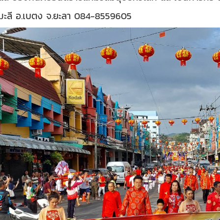
์ มะลี อ.เบตง จ.ยะลา 084-8559605