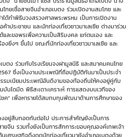
ง นายชิ่นเม่า แซ่สี่ ประธานมูลนิธิอำเภอเบตง นาง
นไทยเชื้อสายจีนอำเภอเบตง ร่วมเปิดงานสมโภช และ
วงเช้าได้ทำพิธีบวงสรวงศาลพระพรหม เป็นการเปิดงาน
ค้าประชาชน และนักท่องเที่ยวชาวมาเลเซีย ต่างมาร่วม
ใต้และขอพรเพื่อความเป็นสิริมงคล แก่ตนเอง และ
ืองยิ่งๆ ขึ้นไป ขณะที่นักท่องเที่ยวชาวมาเลเซีย และ
ภอเบตง ร่วมกับโรงเรียนจงฝามูลนิธิ และสมาคมคนไทย
67 ซึ่งเป็นงานประเพณีที่ถือปฏิบัติกันมาเป็นประจำ
รรมเนียมประเพณีอันดีงามของท้องถิ่นให้คงอยู่คู่กับ
ีปีนบันไดมีด พิธีสะเดาะเคราะห์ การแสดงบนเวทีของ
โชค" เพื่อหารายได้สมทบทุนพัฒนาด้านการศึกษาของ
้คงอยู่สืบทอดกันต่อไป ประการสำคัญยังเป็นการ
ื้อสายจีน รวมทั้งยังเป็นการสักการะขอบคุณองค์เทพเจ้า
ตุ้นเศรษฐกิจดึงดูดนักท่องเที่ยวมายังอำเภอเบตงด้วย