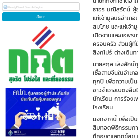
นายกกิ่งกาชาดอำเภ
ธาอร มณีสุรัตน์ 
แห่เจ้ามูลนิธิอำเ
สมโภช และแห่เจ้าม
เปิดงานและขอพรเทพ
ครอบครัว ส่วนผู้ที
สิงคโปร์ ต่างเดิ
นายสกุล เล็งลัคน์
เชื้อสายจีนในอำเภ
ทุกปี เพื่อความเป
ชาวอำเภอเบตงสืบไป 
นักเรียน การร้อง
โรงเรียน
นอกจากนี้ เพื่อเป
สืบทอดพิธีกรรมการไ
ที่คอยดูแลทุกข์สุ