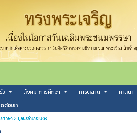
รัว
สังคม-การศีกษา
การตลาด
ศาสนา
ิดต่อเรา
รศีกษา
>
มูลนิธิอำเภอเบตง
ง