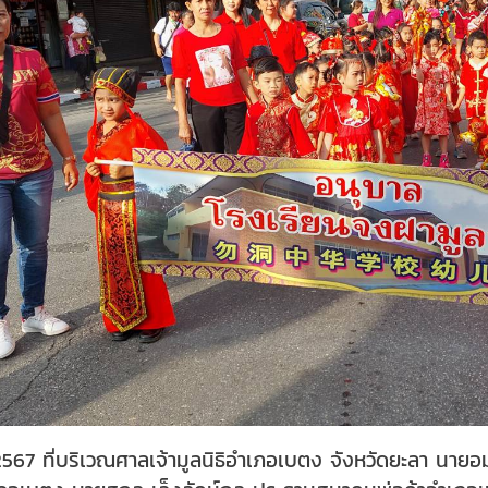
พ. 2567 ที่บริเวณศาลเจ้ามูลนิธิอำเภอเบตง จังหวัดยะลา น