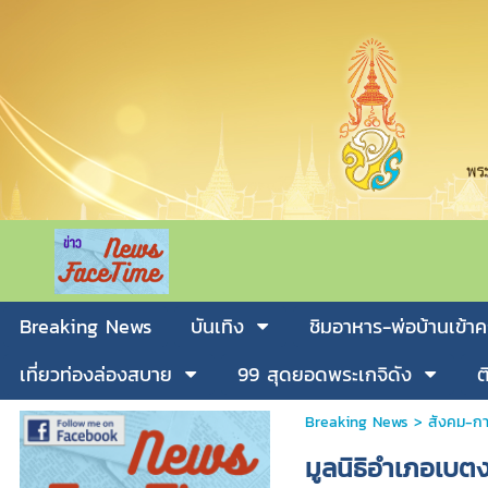
Breaking News
บันเทิง
ชิมอาหาร-พ่อบ้านเข้าค
เที่ยวท่องล่องสบาย
99 สุดยอดพระเกจิดัง
ต
Breaking News
>
สังคม-กา
มูลนิธิอำเภอเบต